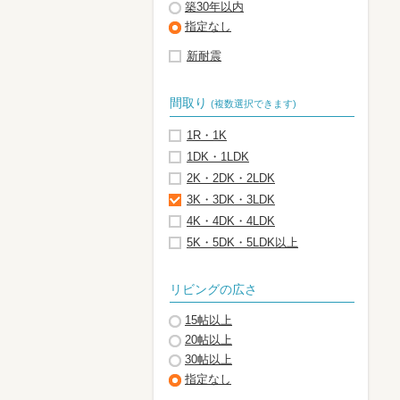
築30年以内
指定なし
新耐震
間取り
(複数選択できます)
1R・1K
1DK・1LDK
2K・2DK・2LDK
3K・3DK・3LDK
4K・4DK・4LDK
5K・5DK・5LDK以上
リビングの広さ
15帖以上
20帖以上
30帖以上
指定なし