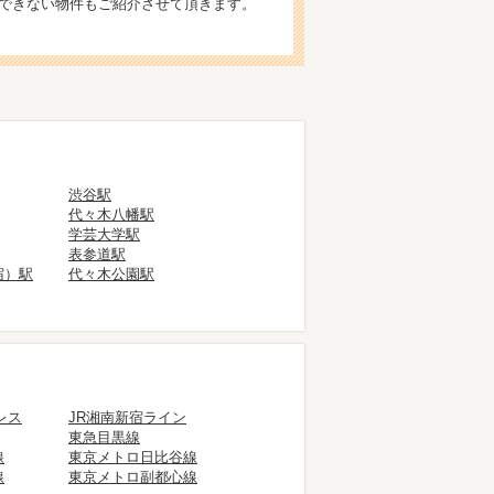
できない物件もご紹介させて頂きます。
渋谷駅
代々木八幡駅
学芸大学駅
表参道駅
宿）駅
代々木公園駅
レス
JR湘南新宿ライン
東急目黒線
線
東京メトロ日比谷線
線
東京メトロ副都心線