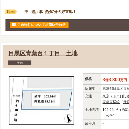
「中目黒」駅 徒歩7分の好立地！
目黒区青葉台１丁目 土地
土地
価格
3
3,800
億
万
円
所在地
東京都
目黒区
青
交通
東京メトロ日比
東急東横線
「
代
2
土地面積
102.94m
（約31
（公簿）
築年月
-