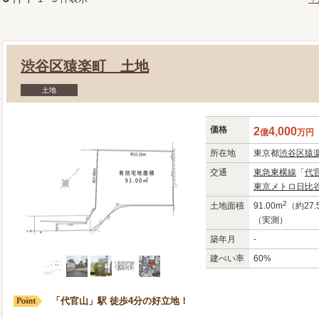
渋谷区猿楽町 土地
土地
価格
2
4,000
億
万
円
所在地
東京都
渋谷区
猿
交通
東急東横線
「
代
東京メトロ日比
2
土地面積
91.00m
（約27.
（実測）
築年月
-
建ぺい率
60%
「代官山」駅 徒歩4分の好立地！