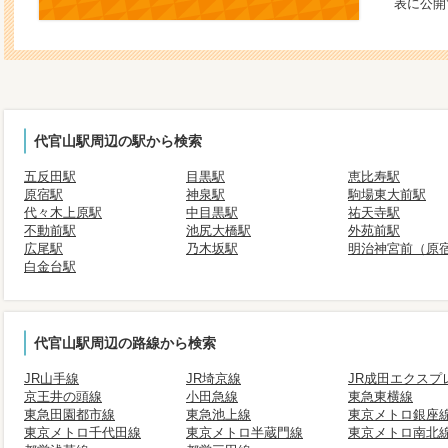
表に公開
代官山駅周辺の駅から検索
五反田駅
目黒駅
恵比寿駅
原宿駅
神泉駅
駒場東大前駅
代々木上原駅
中目黒駅
祐天寺駅
不動前駅
池尻大橋駅
外苑前駅
広尾駅
乃木坂駅
明治神宮前（原
白金台駅
代官山駅周辺の路線から検索
JR山手線
JR埼京線
JR成田エクスプ
京王井の頭線
小田急線
東急東横線
東急田園都市線
東急池上線
東京メトロ銀座
東京メトロ千代田線
東京メトロ半蔵門線
東京メトロ南北