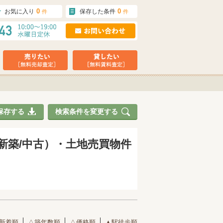
0
0
お気に入り
保存した条件
件
件
保存する
検索条件を変更する
（新築/中古）・土地売買物件
新着順
△築年数順
△価格順
▲駅徒歩順