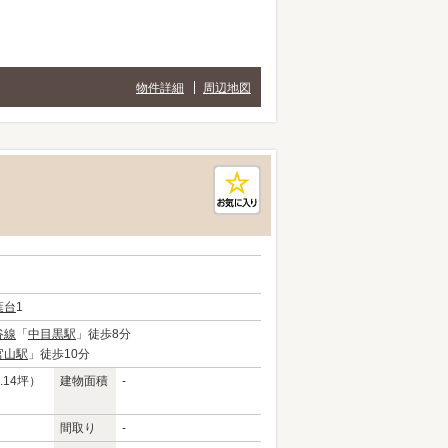
物件詳細
周辺地図
葉台
1
谷線
「
中目黒駅
」徒歩8分
官山駅
」徒歩10分
.14坪）
建物面積
-
間取り
-