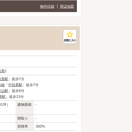
物件詳細
周辺地図
目黒
1
目黒駅
」徒歩7分
谷線
「
中目黒駅
」徒歩7分
官山駅
」徒歩6分
寿駅
」徒歩13分
01坪）
建物面積
-
間取り
-
容積率
300%