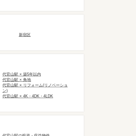
新宿区
代官山駅 × 築5年以内
代官山駅 × 角地
代官山駅 × リフォーム(リノベーショ
ン)
代官山駅 × 4K・4DK・4LDK
代官山駅の投資・収益物件