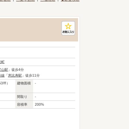
楽町
官山駅
」徒歩4分
谷線
「
恵比寿駅
」徒歩11分
53坪）
建物面積
-
間取り
-
容積率
200%