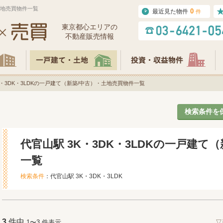
・土地売買物件一覧
0
最近見た物件
件
東京都⼼エリアの
不動産販売情報
K・3DK・3LDKの一戸建て（新築/中古）・土地売買物件一覧
検索条件を
代官山駅 3K・3DK・3LDKの一戸建て
一覧
検索条件
：代官山駅 3K・3DK・3LDK
3
件中
1〜3 件表示
▽