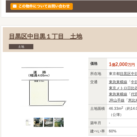
目黒区中目黒１丁目 土地
土地
価格
1
2,000
億
万
円
所在地
東京都
目黒区
中
交通
東急東横線
「
中
東京メトロ日比
東急東横線
「
代
JR山手線
「
恵比
2
土地面積
46.33m
（約14.
（公簿）
築年月
-
建ぺい率
60%