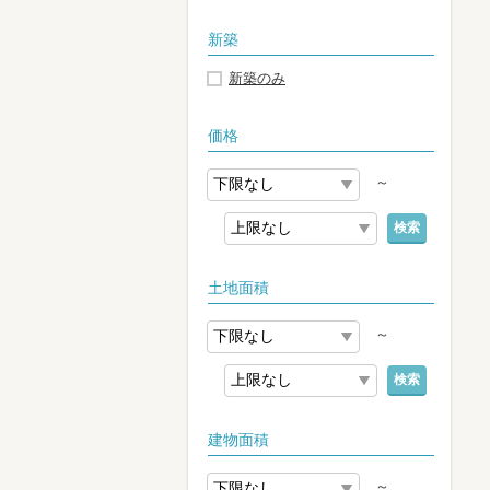
新築
新築のみ
価格
～
検索
土地面積
～
検索
建物面積
～