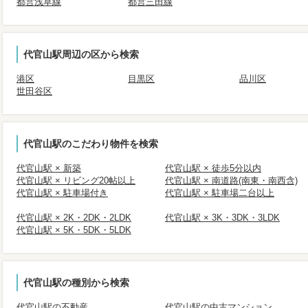
都営浅草線
都営三田線
代官山駅周辺の区から検索
港区
目黒区
品川区
世田谷区
代官山駅のこだわり物件を検索
代官山駅 × 新築
代官山駅 × 徒歩5分以内
代官山駅 × リビング20帖以上
代官山駅 × 南道路(南東・南西含)
代官山駅 × 駐車場付き
代官山駅 × 駐車場二台以上
代官山駅 × 2K・2DK・2LDK
代官山駅 × 3K・3DK・3LDK
代官山駅 × 5K・5DK・5LDK
代官山駅の種別から検索
代官山駅の不動産
代官山駅の中古マンション