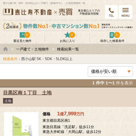
西小山駅 5K・5DK・5LDK以上の一戸建て（新築/中古）・土地売買物件一覧
東京都⼼エリアの
不動産販売情報
0
0
0
最近見た物件
お気に入り
保存した検索条件
一戸建て・土地物件
検索結果一覧
検索条件
：西小山駅 5K・5DK・5LDK以上
1 件中 1〜1
件を表示
目黒区南１丁目 土地
土地
1
7,999
価格
億
万
円
東京都目黒区南1
東急目黒線「洗足駅」徒歩11分
東急大井町線「大岡山駅」徒歩12分