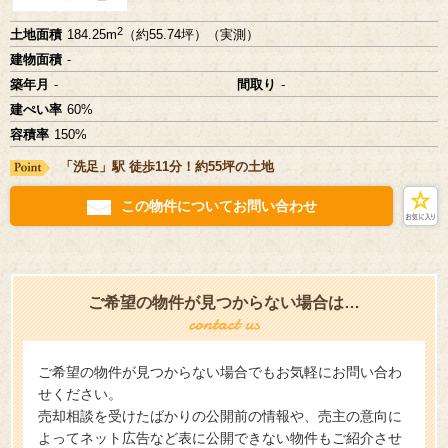
2
土地面積
184.25m
（約55.74坪）（実測）
建物面積
-
築年月
-
間取り
-
建ぺい率
60%
容積率
150%
「洗足」駅 徒歩11分！約55坪の土地
この物件についてお問い合わせ
ご希望の物件が見つからない場合は…
ご希望の物件が見つからない場合でもお気軽にお問い合わ
せください。
売却相談を受けたばかりの公開前の情報や、売主の意向に
よってネット広告など表に公開できない物件もご紹介させ