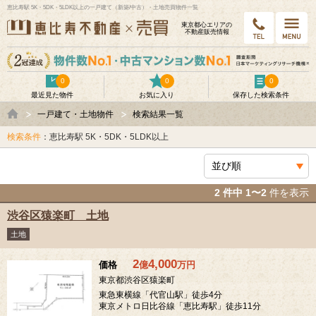
恵比寿駅 5K・5DK・5LDK以上の一戸建て（新築/中古）・土地売買物件一覧
東京都⼼エリアの
不動産販売情報
0
0
0
最近見た物件
お気に入り
保存した検索条件
一戸建て・土地物件
検索結果一覧
検索条件
：恵比寿駅 5K・5DK・5LDK以上
2 件中 1〜2
件を表示
渋谷区猿楽町 土地
土地
2
4,000
価格
億
万
円
東京都渋谷区猿楽町
東急東横線「代官山駅」徒歩4分
東京メトロ日比谷線「恵比寿駅」徒歩11分