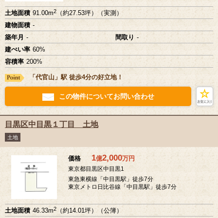
2
土地面積
91.00m
（約27.53坪）（実測）
建物面積
-
築年月
-
間取り
-
建ぺい率
60%
容積率
200%
「代官山」駅 徒歩4分の好立地！
この物件についてお問い合わせ
目黒区中目黒１丁目 土地
土地
1
2,000
価格
億
万
円
東京都目黒区中目黒1
東急東横線「中目黒駅」徒歩7分
東京メトロ日比谷線「中目黒駅」徒歩7分
2
土地面積
46.33m
（約14.01坪）（公簿）