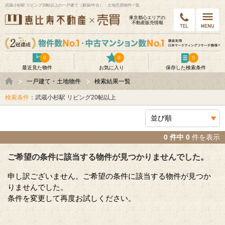
武蔵小杉駅 リビング20帖以上の一戸建て（新築/中古）・土地売買物件一覧
東京都⼼エリアの
不動産販売情報
0
0
0
最近見た物件
お気に入り
保存した検索条件
一戸建て・土地物件
検索結果一覧
検索条件
：武蔵小杉駅 リビング20帖以上
0 件中 0
件を表示
ご希望の条件に該当する物件が見つかりませんでした。
申し訳ございません。ご希望の条件に該当する物件が見つか
りませんでした。
条件を変更して再度お試しください。