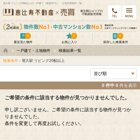
尾久駅 リビング20帖以上の一戸建て（新築/中古）・土地売買物件一覧
東京都⼼エリアの
不動産販売情報
0
0
0
最近見た物件
お気に入り
保存した検索条件
一戸建て・土地物件
検索結果一覧
検索条件
：尾久駅 リビング20帖以上
0 件中 0
件を表示
ご希望の条件に該当する物件が見つかりませんでした。
申し訳ございません。ご希望の条件に該当する物件が見つか
りませんでした。
条件を変更して再度お試しください。