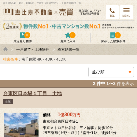
南千住駅 4K・4DK・4LDKの一戸建て（新築/中古）・土地売買物件一覧
東京都⼼エリアの
不動産販売情報
0
0
0
最近見た物件
お気に入り
保存した検索条件
一戸建て・土地物件
検索結果一覧
検索条件
：南千住駅 4K・4DK・4LDK
2 件中 1〜2
件を表示
台東区日本堤１丁目 土地
土地
1
300
価格
億
万
円
東京都台東区日本堤1
東京メトロ日比谷線「三ノ輪駅」徒歩10分
JR常磐線(上野～取手)「南千住駅」徒歩14分