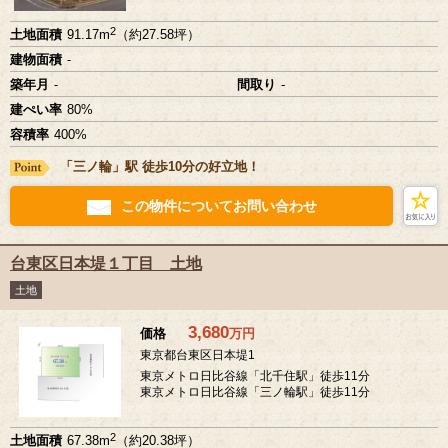
2
土地面積
91.17m
（約27.58坪）
建物面積
-
築年月
-
間取り
-
建ぺい率
80%
容積率
400%
「三ノ輪」駅 徒歩10分の好立地！
この物件についてお問い合わせ
台東区日本堤１丁目 土地
土地
3,680
価格
万
円
東京都台東区日本堤1
東京メトロ日比谷線「北千住駅」徒歩11分
東京メトロ日比谷線「三ノ輪駅」徒歩11分
2
土地面積
67.38m
（約20.38坪）