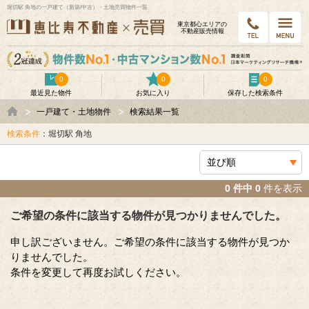
堀切駅 角地の一戸建て（新築/中古）・土地売買物件一覧
東京都⼼エリアの
不動産販売情報
0
0
0
最近見た物件
お気に入り
保存した検索条件
一戸建て・土地物件
検索結果一覧
検索条件
：堀切駅 角地
0 件中 0
件を表示
ご希望の条件に該当する物件が見つかりませんでした。
申し訳ございません。ご希望の条件に該当する物件が見つか
りませんでした。
条件を変更して再度お試しください。