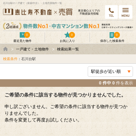
石川台駅の一戸建て（新築/中古）・土地売買物件一覧
東京都⼼エリアの
不動産販売情報
0
0
0
最近見た物件
お気に入り
保存した検索条件
一戸建て・土地物件
検索結果一覧
検索条件
：石川台駅
0 件中 0
件を表示
ご希望の条件に該当する物件が見つかりませんでした。
申し訳ございません。ご希望の条件に該当する物件が見つか
りませんでした。
条件を変更して再度お試しください。