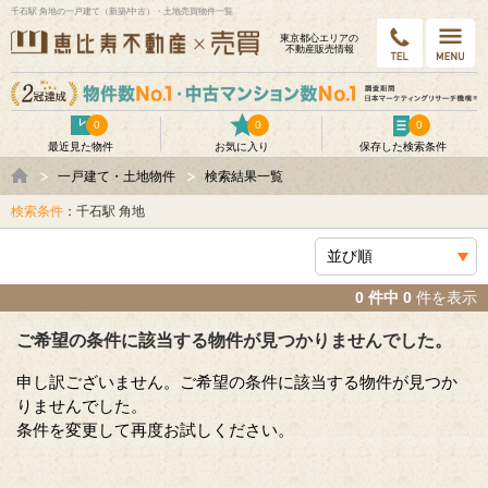
千石駅 角地の一戸建て（新築/中古）・土地売買物件一覧
東京都⼼エリアの
不動産販売情報
0
0
0
最近見た物件
お気に入り
保存した検索条件
一戸建て・土地物件
検索結果一覧
検索条件
：千石駅 角地
0 件中 0
件を表示
ご希望の条件に該当する物件が見つかりませんでした。
申し訳ございません。ご希望の条件に該当する物件が見つか
りませんでした。
条件を変更して再度お試しください。