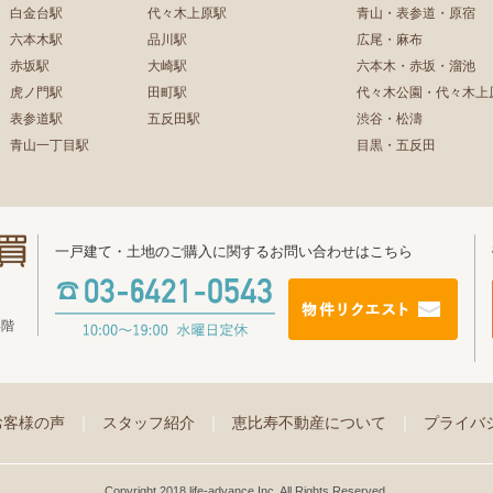
白金台駅
代々木上原駅
青山・表参道・原宿
六本木駅
品川駅
広尾・麻布
赤坂駅
大崎駅
六本木・赤坂・溜池
虎ノ門駅
田町駅
代々木公園・代々木上
表参道駅
五反田駅
渋谷・松濤
青山一丁目駅
目黒・五反田
一戸建て・土地のご購入に関するお問い合わせはこちら
4階
お客様の声
｜
スタッフ紹介
｜
恵比寿不動産について
｜
プライバ
Copyright 2018 life-advance Inc. All Rights Reserved.