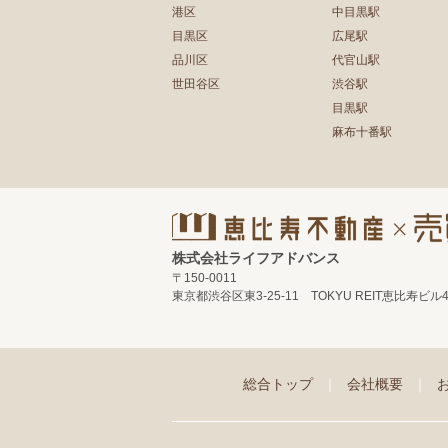
港区
中目黒駅
目黒区
広尾駅
品川区
代官山駅
世田谷区
渋谷駅
目黒駅
麻布十番駅
株式会社ライフアドバンス
〒150-0011
東京都渋谷区東3-25-11 TOKYU REIT恵比寿ビル
総合トップ
｜
会社概要
｜