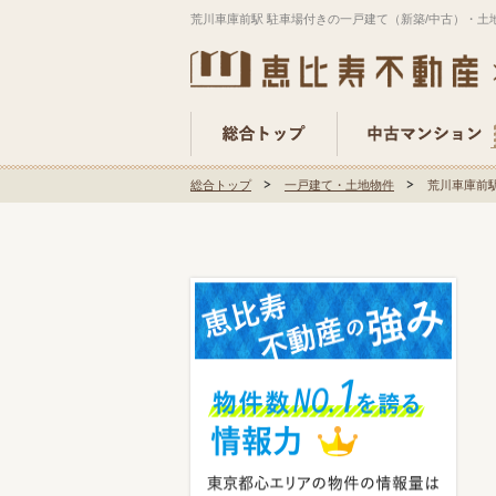
荒川車庫前駅 駐車場付きの一戸建て（新築/中古）・土
総合トップ
一戸建て・土地物件
荒川車庫前