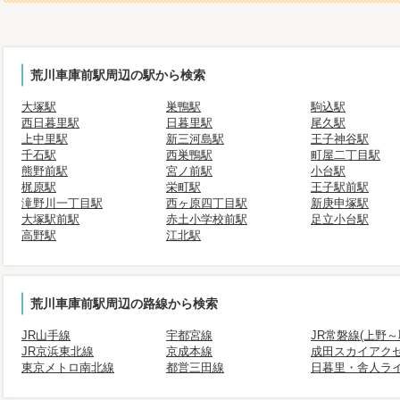
荒川車庫前駅周辺の駅から検索
大塚駅
巣鴨駅
駒込駅
西日暮里駅
日暮里駅
尾久駅
上中里駅
新三河島駅
王子神谷駅
千石駅
西巣鴨駅
町屋二丁目駅
熊野前駅
宮ノ前駅
小台駅
梶原駅
栄町駅
王子駅前駅
滝野川一丁目駅
西ヶ原四丁目駅
新庚申塚駅
大塚駅前駅
赤土小学校前駅
足立小台駅
高野駅
江北駅
荒川車庫前駅周辺の路線から検索
JR山手線
宇都宮線
JR常磐線(上野～
JR京浜東北線
京成本線
成田スカイアク
東京メトロ南北線
都営三田線
日暮里・舎人ラ