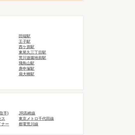
田端駅
王子駅
西ケ原駅
東尾久三丁目駅
荒川遊園地前駅
飛鳥山駅
庚申塚駅
扇大橋駅
取手)
JR高崎線
セス
東京メトロ千代田線
イナー
都電荒川線