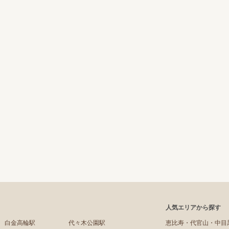
人気エリアから探す
白金高輪駅
代々木公園駅
恵比寿・代官山・中目