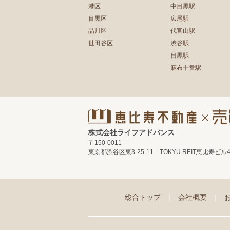
港区
中目黒駅
目黒区
広尾駅
品川区
代官山駅
世田谷区
渋谷駅
目黒駅
麻布十番駅
株式会社ライフアドバンス
〒150-0011
東京都渋谷区東3-25-11 TOKYU REIT恵比寿ビル
総合トップ
｜
会社概要
｜