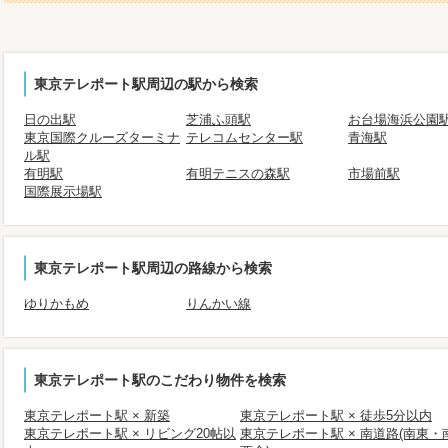
東京テレポート駅周辺の駅から検索
日の出駅
芝浦ふ頭駅
お台場海浜公園
東京国際クルーズターミナ
テレコムセンター駅
青海駅
ル駅
有明駅
有明テニスの森駅
市場前駅
国際展示場駅
東京テレポート駅周辺の路線から検索
ゆりかもめ
りんかい線
東京テレポート駅のこだわり物件を検索
東京テレポート駅 × 新築
東京テレポート駅 × 徒歩5分以内
東京テレポート駅 × リビング20帖以
東京テレポート駅 × 南道路(南東・