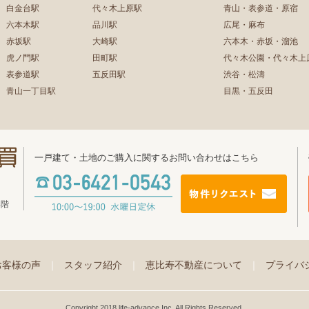
白金台駅
代々木上原駅
青山・表参道・原宿
六本木駅
品川駅
広尾・麻布
赤坂駅
大崎駅
六本木・赤坂・溜池
虎ノ門駅
田町駅
代々木公園・代々木上
表参道駅
五反田駅
渋谷・松濤
青山一丁目駅
目黒・五反田
一戸建て・土地のご購入に関するお問い合わせはこちら
4階
お客様の声
｜
スタッフ紹介
｜
恵比寿不動産について
｜
プライバ
Copyright 2018 life-advance Inc. All Rights Reserved.