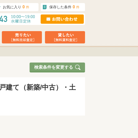
0
0
お気に入り
保存した条件
件
件
検索条件を変更する
一戸建て（新築/中古）・土