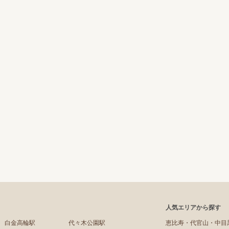
人気エリアから探す
白金高輪駅
代々木公園駅
恵比寿・代官山・中目