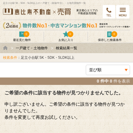
足立小台駅 5K・5DK・5LDK以上の一戸建て（新築/中古）・土地売買物件一覧
東京都⼼エリアの
不動産販売情報
0
0
0
最近見た物件
お気に入り
保存した検索条件
一戸建て・土地物件
検索結果一覧
検索条件
：足立小台駅 5K・5DK・5LDK以上
0 件中 0
件を表示
ご希望の条件に該当する物件が見つかりませんでした。
申し訳ございません。ご希望の条件に該当する物件が見つか
りませんでした。
条件を変更して再度お試しください。