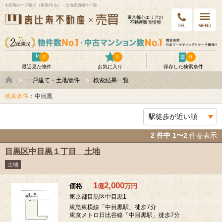
中目黒の一戸建て（新築/中古）・土地売買物件一覧
東京都⼼エリアの
不動産販売情報
0
0
0
最近見た物件
お気に入り
保存した検索条件
一戸建て・土地物件
検索結果一覧
検索条件
：中目黒
2 件中 1〜2
件を表示
目黒区中目黒１丁目 土地
土地
1
2,000
価格
億
万
円
東京都目黒区中目黒1
東急東横線「中目黒駅」徒歩7分
東京メトロ日比谷線「中目黒駅」徒歩7分