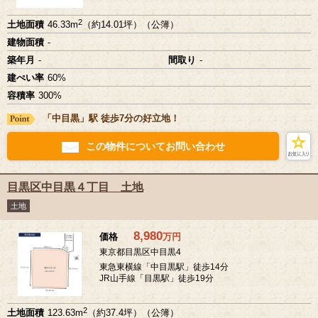
2
土地面積
46.33m
（約14.01坪）（公簿）
建物面積
-
築年月
-
間取り
-
建ぺい率
60%
容積率
300%
「中目黒」駅 徒歩7分の好立地！
この物件についてお問い合わせ
目黒区中目黒４丁目 土地
土地
8,980
価格
万
円
東京都目黒区中目黒4
東急東横線「中目黒駅」徒歩14分
JR山手線「目黒駅」徒歩19分
2
土地面積
123.63m
（約37.4坪）（公簿）