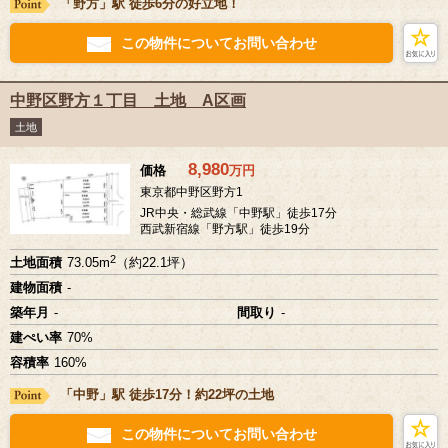
「野方」駅 徒歩6分の好立地！
この物件についてお問い合わせ
中野区野方１丁目 土地 A区画
土地
8,980
価格
万
円
東京都中野区野方1
JR中央・総武線「中野駅」徒歩17分
西武新宿線「野方駅」徒歩19分
2
土地面積
73.05m
（約22.1坪）
建物面積
-
築年月
-
間取り
-
建ぺい率
70%
容積率
160%
「中野」駅 徒歩17分！約22坪の土地
この物件についてお問い合わせ