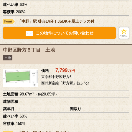
建ぺい率
60%
容積率
200%
「中野」駅 徒歩14分！3SDK＋屋上テラス付
この物件についてお問い合わせ
中野区野方６丁目 土地
土地
7,799
価格
万
円
東京都中野区野方6
西武新宿線「野方駅」徒歩6分
2
土地面積
98.67m
（約29.85坪）
建物面積
-
築年月
-
間取り
-
建ぺい率
60%
容積率
150%