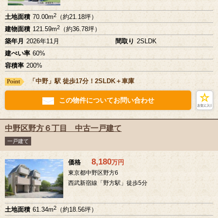
2
土地面積
70.00m
（約21.18坪）
2
建物面積
121.59m
（約36.78坪）
築年月
2026年11月
間取り
2SLDK
建ぺい率
60%
容積率
200%
「中野」駅 徒歩17分！2SLDK＋車庫
この物件についてお問い合わせ
中野区野方６丁目 中古一戸建て
一戸建て
8,180
価格
万
円
東京都中野区野方6
西武新宿線「野方駅」徒歩5分
2
土地面積
61.34m
（約18.56坪）