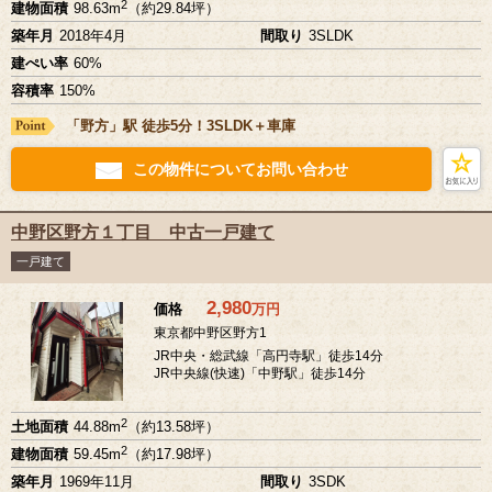
2
建物面積
98.63m
（約29.84坪）
築年月
2018年4月
間取り
3SLDK
建ぺい率
60%
容積率
150%
「野方」駅 徒歩5分！3SLDK＋車庫
この物件についてお問い合わせ
中野区野方１丁目 中古一戸建て
一戸建て
2,980
価格
万
円
東京都中野区野方1
JR中央・総武線「高円寺駅」徒歩14分
JR中央線(快速)「中野駅」徒歩14分
2
土地面積
44.88m
（約13.58坪）
2
建物面積
59.45m
（約17.98坪）
築年月
1969年11月
間取り
3SDK