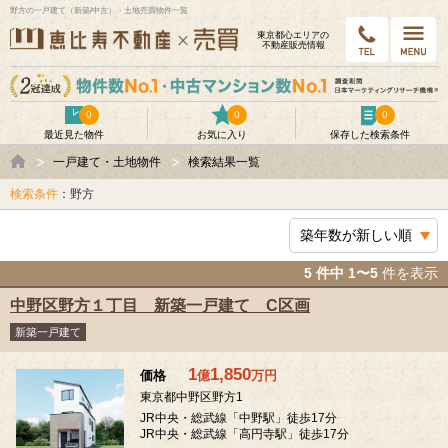
野方の一戸建て（新築/中古）・土地売買物件一覧
東京都⼼エリアの
不動産販売情報
0
0
0
最近見た物件
お気に入り
保存した検索条件
一戸建て・土地物件
検索結果一覧
検索条件
：野方
5 件中 1〜5
件を表示
中野区野方１丁目 新築一戸建て C区画
新築一戸建て
1
1,850
価格
億
万
円
東京都中野区野方1
JR中央・総武線「中野駅」徒歩17分
JR中央・総武線「高円寺駅」徒歩17分