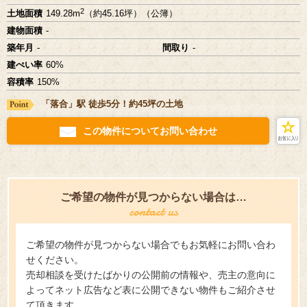
2
土地面積
149.28m
（約45.16坪）（公簿）
建物面積
-
築年月
-
間取り
-
建ぺい率
60%
容積率
150%
「落合」駅 徒歩5分！約45坪の土地
この物件についてお問い合わせ
ご希望の物件が見つからない場合は…
ご希望の物件が見つからない場合でもお気軽にお問い合わ
せください。
売却相談を受けたばかりの公開前の情報や、売主の意向に
よってネット広告など表に公開できない物件もご紹介させ
て頂きます。