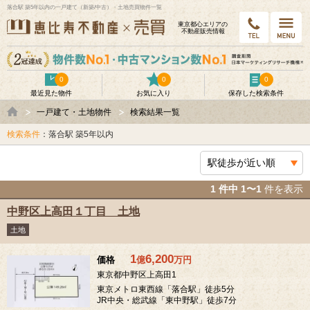
落合駅 築5年以内の一戸建て（新築/中古）・土地売買物件一覧
東京都⼼エリアの
不動産販売情報
0
0
0
最近見た物件
お気に入り
保存した検索条件
一戸建て・土地物件
検索結果一覧
検索条件
：落合駅 築5年以内
1 件中 1〜1
件を表示
中野区上高田１丁目 土地
土地
1
6,200
価格
億
万
円
東京都中野区上高田1
東京メトロ東西線「落合駅」徒歩5分
JR中央・総武線「東中野駅」徒歩7分