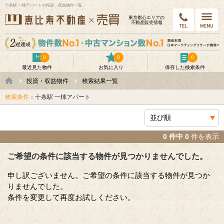
十条駅 一棟アパートの投資・収益物件一覧
東京都⼼エリアの
不動産販売情報
0
0
0
最近見た物件
お気に入り
保存した検索条件
投資・収益物件
検索結果一覧
検索条件
：十条駅 一棟アパート
0 件中 0
件を表示
ご希望の条件に該当する物件が見つかりませんでした。
申し訳ございません。ご希望の条件に該当する物件が見つか
りませんでした。
条件を変更して再度お試しください。