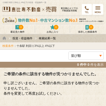
十条駅 利回り3%以上 4%以下の投資・収益物件一覧
東京都⼼エリアの
不動産販売情報
0
0
0
最近見た物件
お気に入り
保存した検索条件
投資・収益物件
検索結果一覧
検索条件
：十条駅 利回り3%以上 4%以下
0 件中 0
件を表示
ご希望の条件に該当する物件が見つかりませんでした。
申し訳ございません。ご希望の条件に該当する物件が見つか
りませんでした。
条件を変更して再度お試しください。