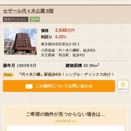
セザール代々木公園 6階
区分マンション
3,648
価格
万
円
4.20
利回り
%
東京都渋谷区初台2-26-1
小田急線「代々木八幡駅」徒歩8分
京王新線「初台駅」徒歩9分
2
築年月
1983年9月
建物面積
40.98m
『代々木八幡』駅徒歩8分！シングル・ディンクス向け！
この物件についてお問い合わせ
ご希望の物件が見つからない場合は…