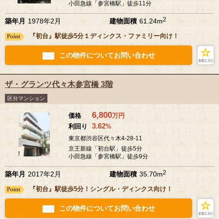
小田急線「参宮橋駅」徒歩11分
2
築年月
1978年2月
建物面積
61.24m
『初台』駅徒歩5分１ディンクス・ファミリー向け！
この物件についてお問い合わせ
ザ・グランツ代々木参宮橋 3階
区分マンション
6,800
価格
万
円
3.62
利回り
%
東京都渋谷区代々木4-28-11
京王新線「初台駅」徒歩5分
小田急線「参宮橋駅」徒歩9分
2
築年月
2017年2月
建物面積
35.70m
『初台』駅徒歩5分！シングル・ディンクス向け！
この物件についてお問い合わせ