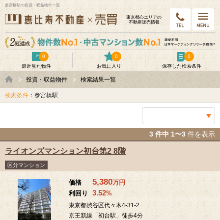
参宮橋駅の投資・収益物件一覧
東京都⼼エリアの
不動産販売情報
0
0
0
最近見た物件
お気に入り
保存した検索条件
投資・収益物件
検索結果一覧
検索条件
：参宮橋駅
3 件中 1〜3
件を表示
ライオンズマンション初台第2 8階
区分マンション
5,380
価格
万
円
3.52
利回り
%
東京都渋谷区代々木4-31-2
京王新線「初台駅」徒歩4分