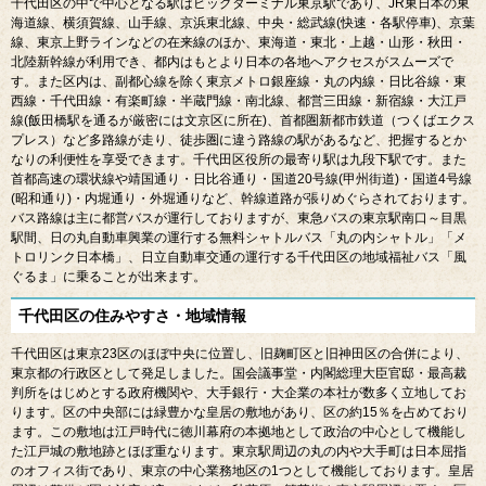
千代田区の中で中心となる駅はビッグターミナル東京駅であり、
JR
東日本の東
海道線、横須賀線、山手線、京浜東北線、中央・総武線
(
快速・各駅停車
)
、京葉
線、東京上野ラインなどの在来線のほか、東海道・東北・上越・山形・秋田・
北陸新幹線が利用でき、都内はもとより日本の各地へアクセスがスムーズで
す。また区内は、副都心線を除く東京メトロ銀座線・丸の内線・日比谷線・東
西線・千代田線・有楽町線・半蔵門線・南北線、都営三田線・新宿線・大江戸
線
(
飯田橋駅を通るが厳密には文京区に所在
)
、首都圏新都市鉄道（つくばエクス
プレス）など多路線が走り、徒歩圏に違う路線の駅があるなど、把握するとか
なりの利便性を享受できます。千代田区役所の最寄り駅は九段下駅です。また
首都高速の環状線や靖国通り・日比谷通り・国道
20
号線
(
甲州街道
)
・国道
4
号線
(
昭和通り
)
・内堀通り・外堀通りなど、幹線道路が張りめぐらされております。
バス路線は主に都営バスが運行しておりますが、東急バスの東京駅南口～目黒
駅間、日の丸自動車興業の運行する無料シャトルバス「丸の内シャトル」「メ
トロリンク日本橋」、日立自動車交通の運行する千代田区の地域福祉バス「風
ぐるま」に乗ることが出来ます。
千代田区の住みやすさ・地域情報
千代田区は東京
23
区のほぼ中央に位置し、旧麹町区と旧神田区の合併により、
東京都の行政区として発足しました。国会議事堂・内閣総理大臣官邸・最高裁
判所をはじめとする政府機関や、大手銀行・大企業の本社が数多く立地してお
ります。区の中央部には緑豊かな皇居の敷地があり、区の約
15
％を占めており
ます。この敷地は江戸時代に徳川幕府の本拠地として政治の中心として機能し
た江戸城の敷地跡とほぼ重なります。東京駅周辺の丸の内や大手町は日本屈指
のオフィス街であり、東京の中心業務地区の
1
つとして機能しております。皇居