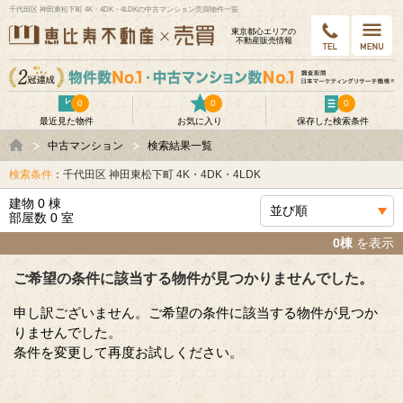
千代田区 神田東松下町 4K・4DK・4LDKの中古マンション売買物件一覧
東京都⼼エリアの
不動産販売情報
0
0
0
最近見た物件
お気に入り
保存した検索条件
中古マンション
検索結果一覧
検索条件
：千代田区 神田東松下町 4K・4DK・4LDK
建物 0 棟
部屋数 0 室
0棟
を表示
ご希望の条件に該当する物件が見つかりませんでした。
申し訳ございません。ご希望の条件に該当する物件が見つか
りませんでした。
条件を変更して再度お試しください。