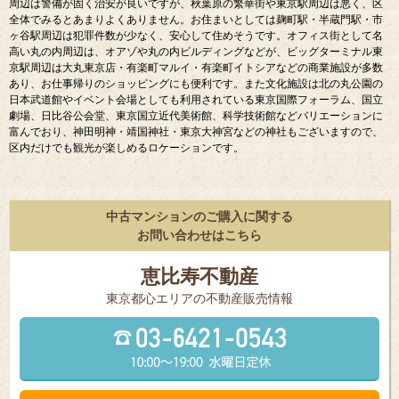
周辺は警備が固く治安が良いですが、秋葉原の繁華街や東京駅周辺は悪く、区
全体でみるとあまりよくありません。お住まいとしては麹町駅・半蔵門駅・市
ヶ谷駅周辺は犯罪件数が少なく、安心して住めそうです。オフィス街として名
高い丸の内周辺は、オアゾや丸の内ビルディングなどが、ビッグターミナル東
京駅周辺は大丸東京店・有楽町マルイ・有楽町イトシアなどの商業施設が多数
あり、お仕事帰りのショッピングにも便利です。また文化施設は北の丸公園の
日本武道館やイベント会場としても利用されている東京国際フォーラム、国立
劇場、日比谷公会堂、東京国立近代美術館、科学技術館などバリエーションに
富んでおり、神田明神・靖国神社・東京大神宮などの神社もございますので、
区内だけでも観光が楽しめるロケーションです。
中古マンションのご購入に関する
お問い合わせはこちら
恵比寿不動産
東京都⼼エリアの不動産販売情報