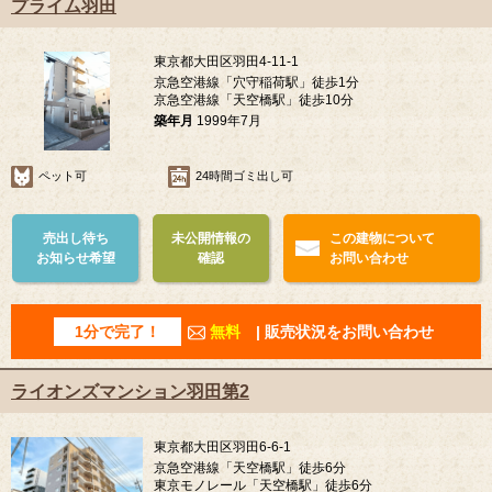
プライム羽田
東京都大田区羽田4-11-1
京急空港線「穴守稲荷駅」徒歩1分
京急空港線「天空橋駅」徒歩10分
築年月
1999年7月
ペット可
24時間ゴミ出し可
売出し待ち
未公開情報の
この建物について
お知らせ希望
確認
お問い合わせ
1分で完了！
無料
| 販売状況をお問い合わせ
ライオンズマンション羽田第2
東京都大田区羽田6-6-1
京急空港線「天空橋駅」徒歩6分
東京モノレール「天空橋駅」徒歩6分