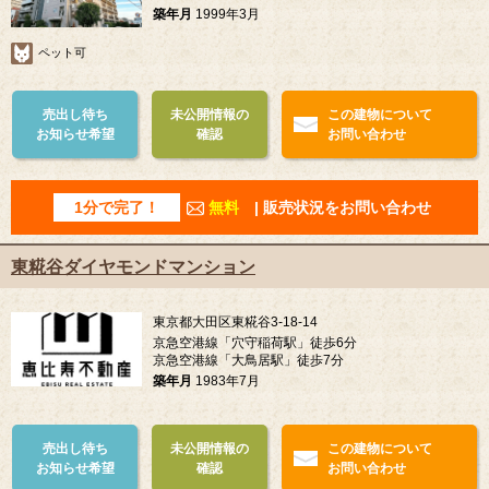
築年月
1999年3月
ペット可
売出し待ち
未公開情報の
この建物について
お知らせ希望
確認
お問い合わせ
1分で完了！
無料
| 販売状況をお問い合わせ
東糀谷ダイヤモンドマンション
東京都大田区東糀谷3-18-14
京急空港線「穴守稲荷駅」徒歩6分
京急空港線「大鳥居駅」徒歩7分
築年月
1983年7月
売出し待ち
未公開情報の
この建物について
お知らせ希望
確認
お問い合わせ