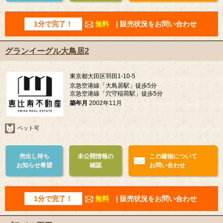
1分で完了！
無料
| 販売状況をお問い合わせ
グランイーグル大鳥居2
東京都大田区羽田1-10-5
京急空港線「大鳥居駅」徒歩5分
京急空港線「穴守稲荷駅」徒歩5分
築年月
2002年11月
ペット可
売出し待ち
未公開情報の
この建物について
お知らせ希望
確認
お問い合わせ
1分で完了！
無料
| 販売状況をお問い合わせ