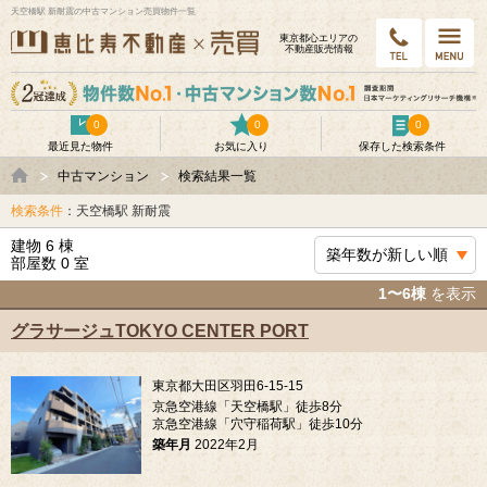
天空橋駅 新耐震の中古マンション売買物件一覧
東京都⼼エリアの
不動産販売情報
0
0
0
最近見た物件
お気に入り
保存した検索条件
中古マンション
検索結果一覧
検索条件
：天空橋駅 新耐震
建物 6 棟
部屋数 0 室
1〜6棟
を表示
グラサージュTOKYO CENTER PORT
東京都大田区羽田6-15-15
京急空港線「天空橋駅」徒歩8分
京急空港線「穴守稲荷駅」徒歩10分
築年月
2022年2月