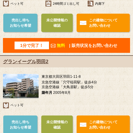
ペット可
24時間ゴミ出し可
内廊下
売出し待ち
未公開情報の
この建物について
お知らせ希望
確認
お問い合わせ
1分で完了！
無料
| 販売状況をお問い合わせ
グランイーグル羽田2
東京都大田区羽田1-11-8
京急空港線「穴守稲荷駅」徒歩4分
京急空港線「大鳥居駅」徒歩5分
築年月
2005年8月
ペット可
売出し待ち
未公開情報の
この建物について
お知らせ希望
確認
お問い合わせ