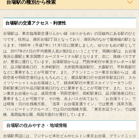
台場駅の種別から検索
台場駅の交通アクセス・利便性
台場駅は、東京臨海新交通りんかい線（ゆりかもめ）の沿線内にある駅のひと
2
つです。住所は、港区台場
丁目となっており、港区内のなかで最南端の駅とな
1995
7
11
1
ります。
年（平成
年）
月
日に開業しました。ゆりかもめの駅として
2017
1
2
は、
年の
日の平均乗降人員が第
位ということです。両隣の駅は、お台場
海浜公園駅と東京国際クルーズターミナル駅となります。次に、路線バスです
が、豊富に運行しています。台場駅前からは、門前仲町行や東京テレポート駅
行、品川駅港南口行、大井町駅行、大井競馬場前駅行、大森駅行、平和島駅行
などに乗車することが可能です。また、グランドニッコー東京台場からは、成
田空港や羽田空港行はもちろんのこと、横浜駅東口行や吉祥寺駅北口行、スカ
イツリーシャトルお台場線として、錦糸町駅行や東京スカイツリータウン行、
田町駅東口行や品川駅港南口行などに乗車することが可能です。また、ヒルト
ン東京お台場からは、成田空港・羽田空港行、田町駅東口、品川駅港南口行に
乗車することが可能です。その他、水上バスが出ており、「お台場ライン」で
は晴海・日の出桟橋方面。「浅草・お台場直通ライン」では豊洲・浅草方面。
「ハッピードッグクルーズ」では日の出桟橋方面、「東京水辺ライン」では桜
橋、葛西臨海公園、両国方面行が運行しています。
台場駅の住みやすさ・地域情報
台場駅周辺には、フジテレビ本社ビルやヒルトン東京お台場、グランドニッコ