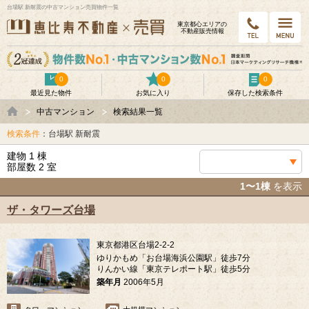
台場駅 新耐震の中古マンション売買物件一覧
東京都⼼エリアの
不動産販売情報
0
0
0
最近見た物件
お気に入り
保存した検索条件
中古マンション
検索結果一覧
検索条件
：台場駅 新耐震
建物 1 棟
部屋数 2 室
1〜1棟
を表示
ザ・タワーズ台場
東京都港区台場2-2-2
ゆりかもめ「お台場海浜公園駅」徒歩7分
りんかい線「東京テレポート駅」徒歩5分
築年月
2006年5月