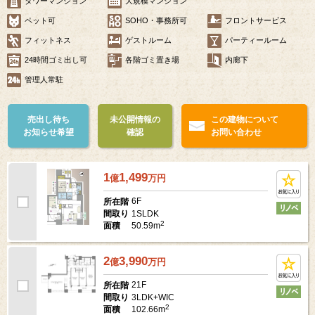
タワーマンション
大規模マンション
ペット可
SOHO・事務所可
フロントサービス
フィットネス
ゲストルーム
パーティールーム
24時間ゴミ出し可
各階ゴミ置き場
内廊下
管理人常駐
売出し待ち
未公開情報の
この建物について
お知らせ希望
確認
お問い合わせ
1
1,499
億
万
円
6F
所在階
1SLDK
間取り
2
50.59m
面積
2
3,990
億
万
円
21F
所在階
3LDK+WIC
間取り
2
102.66m
面積