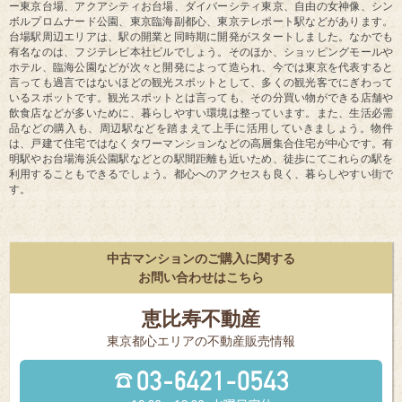
ー東京台場、アクアシティお台場、ダイバーシティ東京、自由の女神像、シン
ボルプロムナード公園、東京臨海副都心、東京テレポート駅などがあります。
台場駅周辺エリアは、駅の開業と同時期に開発がスタートしました。なかでも
有名なのは、フジテレビ本社ビルでしょう。そのほか、ショッピングモールや
ホテル、臨海公園などが次々と開発によって造られ、今では東京を代表すると
言っても過言ではないほどの観光スポットとして、多くの観光客でにぎわって
いるスポットです。観光スポットとは言っても、その分買い物ができる店舗や
飲食店などが多いために、暮らしやすい環境は整っています。また、生活必需
品などの購入も、周辺駅などを踏まえて上手に活用していきましょう。物件
は、戸建て住宅ではなくタワーマンションなどの高層集合住宅が中心です。有
明駅やお台場海浜公園駅などとの駅間距離も近いため、徒歩にてこれらの駅を
利用することもできるでしょう。都心へのアクセスも良く、暮らしやすい街で
す。
中古マンションのご購入に関する
お問い合わせはこちら
恵比寿不動産
東京都⼼エリアの不動産販売情報