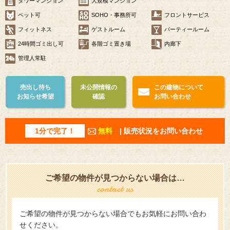
タワーマンション
大規模マンション
ペット可
SOHO・事務所可
フロントサービス
フィットネス
ゲストルーム
パーティールーム
24時間ゴミ出し可
各階ゴミ置き場
内廊下
管理人常駐
売出し待ち
未公開情報の
この建物について
お知らせ希望
確認
お問い合わせ
1分で完了！
無料
| 販売状況をお問い合わせ
ご希望の物件が見つからない場合は…
ご希望の物件が見つからない場合でもお気軽にお問い合わ
せください。