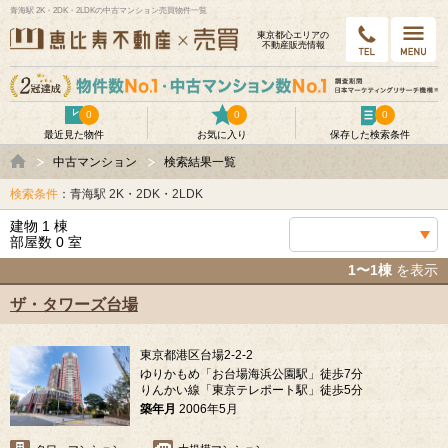
青海駅 2K・2DK・2LDKの中古マンション売買物件一覧
東京都⼼エリアの
不動産販売情報
0
0
0
最近見た物件
お気に入り
保存した検索条件
中古マンション
検索結果一覧
検索条件
：青海駅 2K・2DK・2LDK
建物 1 棟
部屋数 0 室
1〜1棟
を表示
ザ・タワーズ台場
東京都港区台場2-2-2
ゆりかもめ「お台場海浜公園駅」徒歩7分
りんかい線「東京テレポート駅」徒歩5分
築年月
2006年5月