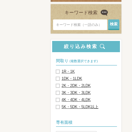
キーワード検索
キーワード検索（一語のみ）
絞り込み検索
間取り
(複数選択できます)
1R・1K
1DK・1LDK
2K・2DK・2LDK
3K・3DK・3LDK
4K・4DK・4LDK
5K・5DK・5LDK以上
専有面積