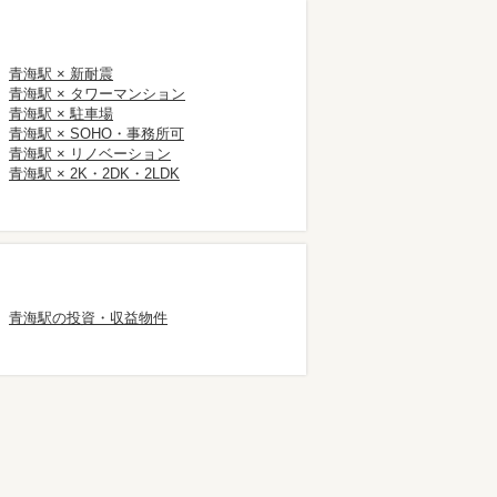
青海駅 × 新耐震
青海駅 × タワーマンション
青海駅 × 駐車場
青海駅 × SOHO・事務所可
青海駅 × リノベーション
青海駅 × 2K・2DK・2LDK
青海駅の投資・収益物件