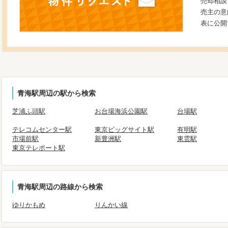
売却相談
売主の意
表に公開
青海駅周辺の駅から検索
芝浦ふ頭駅
お台場海浜公園駅
台場駅
テレコムセンター駅
東京ビッグサイト駅
有明駅
市場前駅
新豊洲駅
東雲駅
東京テレポート駅
青海駅周辺の路線から検索
ゆりかもめ
りんかい線