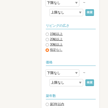
～
検索
リビングの広さ
15帖以上
20帖以上
30帖以上
指定なし
価格
～
検索
築年数
築3年以内