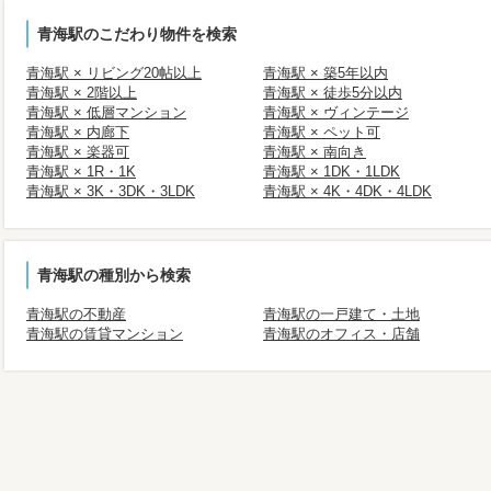
青海駅のこだわり物件を検索
青海駅 × リビング20帖以上
青海駅 × 築5年以内
青海駅 × 2階以上
青海駅 × 徒歩5分以内
青海駅 × 低層マンション
青海駅 × ヴィンテージ
青海駅 × 内廊下
青海駅 × ペット可
青海駅 × 楽器可
青海駅 × 南向き
青海駅 × 1R・1K
青海駅 × 1DK・1LDK
青海駅 × 3K・3DK・3LDK
青海駅 × 4K・4DK・4LDK
青海駅の種別から検索
青海駅の不動産
青海駅の一戸建て・土地
青海駅の賃貸マンション
青海駅のオフィス・店舗