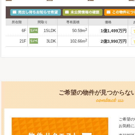
所在階
間取り
専有面積
価格
2
6F
1SLDK
50.59m
1
億
1,499
万
円
2
21F
3LDK
102.66m
2
億
3,990
万
円
ご希望の物件が見つからな
ご希望の
お気軽に