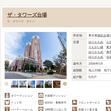
ザ・タワーズ台場
ザ タワーズ ダイバ
所在地
東京都
港区
台場
2
交通
ゆりかもめ
「
お
りんかい線
「
東
ゆりかもめ
「
青
ゆりかもめ
「
台
築年月
2006年5月
総階数
地上33階 地下
総戸数
525戸
タワーマンション
大規模マンション
ペット可
SOHO・事務所可
フロントサービス
パーティールーム
24時間ゴミ出し可
各階ゴミ置き場