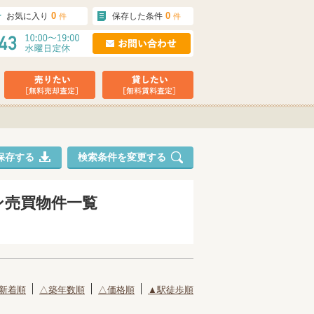
0
0
お気に入り
保存した条件
件
件
保存する
検索条件を変更する
ン売買物件一覧
新着順
△築年数順
△価格順
▲駅徒歩順