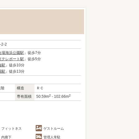
-2-2
台場海浜公園駅
」徒歩7分
京テレポート駅
」徒歩5分
海駅
」徒歩10分
場駅
」徒歩13分
1階
構造
ＲＣ
2
2
専有面積
50.59m
- 102.66m
フィットネス
ゲストルーム
内廊下
管理人常駐