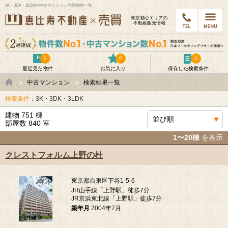
3K・3DK・3LDKの中古マンション売買物件一覧
東京都⼼エリアの
不動産販売情報
0
0
0
最近見た物件
お気に入り
保存した検索条件
中古マンション
検索結果一覧
検索条件
：3K・3DK・3LDK
建物 751 棟
部屋数 840 室
1〜20棟
を表示
クレストフォルム上野の杜
東京都台東区下谷1-5-6
JR山手線「上野駅」徒歩7分
JR京浜東北線「上野駅」徒歩7分
築年月
2004年7月