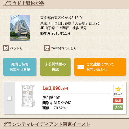
プラウド上野松が谷
東京都台東区松が谷3-18-9
東京メトロ日比谷線「入谷駅」徒歩9分
JR山手線「上野駅」徒歩15分
築年月
2016年11月
ペット可
24時間ゴミ出し可
売出し待ち
未公開情報の
この建物について
お知らせ希望
確認
お問い合わせ
1
3,990
億
万
円
10F
所在階
3LDK+WIC
間取り
2
70.62m
面積
グランシティレイディアント東京イースト