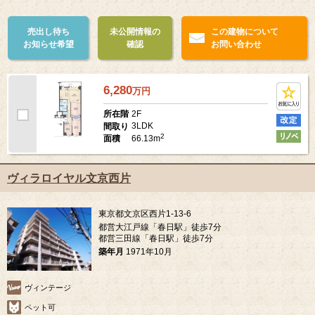
売出し待ち
未公開情報の
この建物について
お知らせ希望
確認
お問い合わせ
6,280
万
円
2F
所在階
3LDK
間取り
2
66.13m
面積
ヴィラロイヤル文京西片
東京都文京区西片1-13-6
都営大江戸線「春日駅」徒歩7分
都営三田線「春日駅」徒歩7分
築年月
1971年10月
ヴィンテージ
ペット可