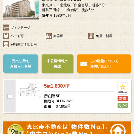
東京メトロ南北線「白金台駅」徒歩5分
都営三田線「白金台駅」徒歩5分
築年月
1980年6月
ヴィンテージ
ペット可
楽器可
免震・制震
24時間ゴミ出し可
売出し待ち
未公開情報の
この建物について
お知らせ希望
確認
お問い合わせ
5
1,800
億
万
円
5F
所在階
3LDK+WIC
間取り
2
37.80m
面積