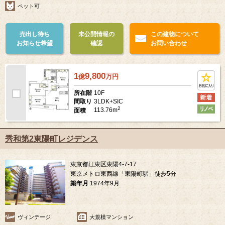
ペット可
売出し待ち
未公開情報の
この建物について
お知らせ希望
確認
お問い合わせ
1
9,800
億
万
円
10F
所在階
3LDK+SIC
間取り
2
113.76m
面積
秀和第2東陽町レジデンス
東京都江東区東陽4-7-17
東京メトロ東西線「東陽町駅」徒歩5分
築年月
1974年9月
ヴィンテージ
大規模マンション