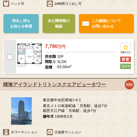
ペット可
24時間ゴミ出し可
売出し待ち
未公開情報の
この建物について
お知らせ希望
確認
お問い合わせ
7,790
万
円
10F
所在階
3LDK
間取り
2
63.00m
面積
晴海アイランドトリトンスクエアビュータワー
東京都中央区晴海1-6-1
東京メトロ有楽町線「月島駅」徒歩7分
都営大江戸線「月島駅」徒歩7分
築年月
1998年2月
タワーマンション
大規模マンション