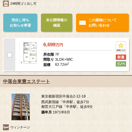
24時間ゴミ出し可
売出し待ち
未公開情報の
この建物について
お知らせ希望
確認
お問い合わせ
6,699
万
円
7F
所在階
3LDK+WIC
間取り
2
62.72m
面積
中落合東豊エステート
東京都新宿区中落合2-12-18
西武新宿線「中井駅」徒歩7分
都営大江戸線「中井駅」徒歩9分
築年月
1971年8月
ヴィンテージ