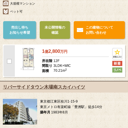
大規模マンション
ペット可
売出し待ち
未公開情報の
この建物について
お知らせ希望
確認
お問い合わせ
1
2,800
億
万
円
12F
所在階
3LDK+WIC
間取り
2
70.21m
面積
リバーサイドタウン木場南スカイハイツ
東京都江東区枝川1-15-9
東京メトロ有楽町線「豊洲駅」徒歩14分
築年月
1983年8月