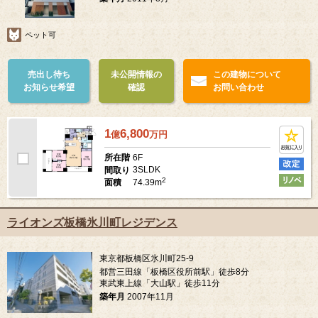
ペット可
売出し待ち
未公開情報の
この建物について
お知らせ希望
確認
お問い合わせ
1
6,800
億
万
円
6F
所在階
3SLDK
間取り
2
74.39m
面積
ライオンズ板橋氷川町レジデンス
東京都板橋区氷川町25-9
都営三田線「板橋区役所前駅」徒歩8分
東武東上線「大山駅」徒歩11分
築年月
2007年11月