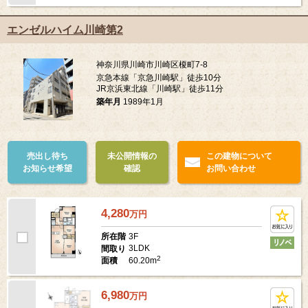
エンゼルハイム川崎第2
神奈川県川崎市川崎区榎町7-8
京急本線「京急川崎駅」徒歩10分
JR京浜東北線「川崎駅」徒歩11分
築年月
1989年1月
売出し待ち
未公開情報の
この建物について
お知らせ希望
確認
お問い合わせ
4,280
万
円
3F
所在階
3LDK
間取り
2
60.20m
面積
6,980
万
円