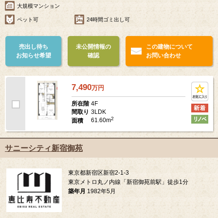
大規模マンション
ペット可
24時間ゴミ出し可
売出し待ち
未公開情報の
この建物について
お知らせ希望
確認
お問い合わせ
7,490
万
円
4F
所在階
3LDK
間取り
2
61.60m
面積
サニーシティ新宿御苑
東京都新宿区新宿2-1-3
東京メトロ丸ノ内線「新宿御苑前駅」徒歩1分
築年月
1982年5月