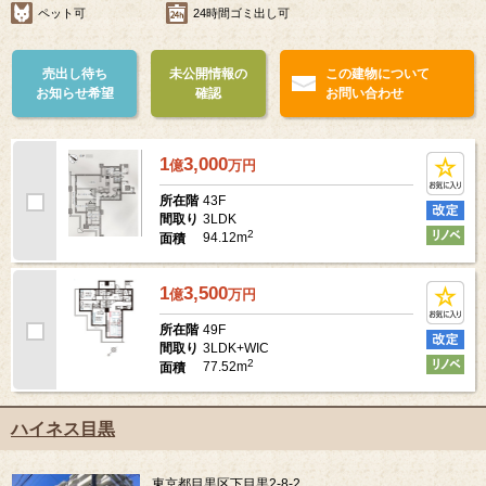
ペット可
24時間ゴミ出し可
売出し待ち
未公開情報の
この建物について
お知らせ希望
確認
お問い合わせ
1
3,000
億
万
円
43F
所在階
3LDK
間取り
2
94.12m
面積
1
3,500
億
万
円
49F
所在階
3LDK+WIC
間取り
2
77.52m
面積
ハイネス目黒
東京都目黒区下目黒2-8-2