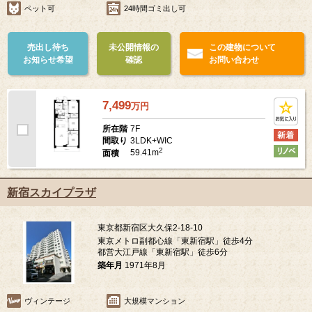
ペット可
24時間ゴミ出し可
売出し待ち
未公開情報の
この建物について
お知らせ希望
確認
お問い合わせ
7,499
万
円
7F
所在階
3LDK+WIC
間取り
2
59.41m
面積
新宿スカイプラザ
東京都新宿区大久保2-18-10
東京メトロ副都心線「東新宿駅」徒歩4分
都営大江戸線「東新宿駅」徒歩6分
築年月
1971年8月
ヴィンテージ
大規模マンション