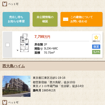
ペット可
売出し待ち
未公開情報の
この建物について
お知らせ希望
確認
お問い合わせ
7,799
万
円
2F
所在階
3LDK+WIC
間取り
2
70.75m
面積
西大島ハイム
東京都江東区北砂1-19-16
都営新宿線「西大島駅」徒歩10分
東京メトロ半蔵門線「住吉駅」徒歩14分
築年月
1985年2月
ペット可