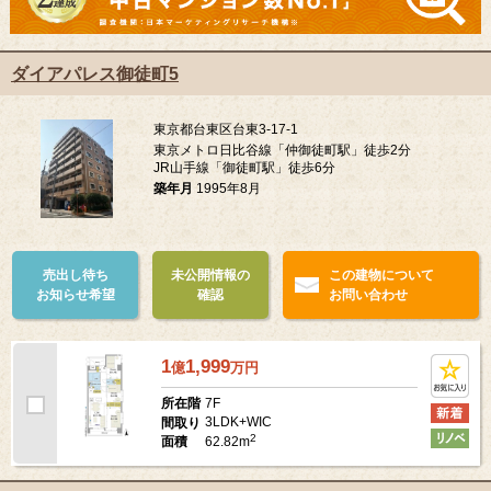
ダイアパレス御徒町5
東京都台東区台東3-17-1
東京メトロ日比谷線「仲御徒町駅」徒歩2分
JR山手線「御徒町駅」徒歩6分
築年月
1995年8月
売出し待ち
未公開情報の
この建物について
お知らせ希望
確認
お問い合わせ
1
1,999
億
万
円
7F
所在階
3LDK+WIC
間取り
2
62.82m
面積