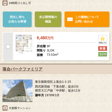
24時間ゴミ出し可
売出し待ち
未公開情報の
この建物について
お知らせ希望
確認
お問い合わせ
6,480
万
円
9F
所在階
3LDK
間取り
2
73.53m
面積
落合パークファミリア
東京都新宿区上落合1-1-15
西武新宿線「下落合駅」徒歩2分
都営大江戸線「中井駅」徒歩11分
築年月
1978年3月
大規模マンション