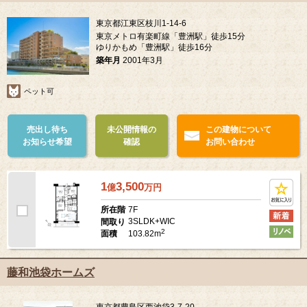
東京都江東区枝川1-14-6
東京メトロ有楽町線「豊洲駅」徒歩15分
ゆりかもめ「豊洲駅」徒歩16分
築年月
2001年3月
ペット可
売出し待ち
未公開情報の
この建物について
お知らせ希望
確認
お問い合わせ
1
3,500
億
万
円
7F
所在階
3SLDK+WIC
間取り
2
103.82m
面積
藤和池袋ホームズ