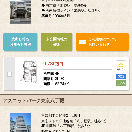
東京都豊島区西池袋3-7-20
JR埼京線「池袋駅」徒歩8分
JR湘南新宿ライン「池袋駅」徒歩8分
築年月
1986年6月
売出し待ち
未公開情報の
この建物について
お知らせ希望
確認
お問い合わせ
9,780
万
円
4F
所在階
3LDK
間取り
2
62.74m
面積
アスコットパーク東京八丁堀
東京都中央区湊2丁目6-1
東京メトロ日比谷線「八丁堀駅」徒歩5分
JR京葉線「八丁堀駅」徒歩5分
築年月
2011年8月