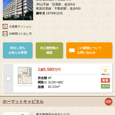
JR山手線「目黒駅」徒歩6分
東急目黒線「不動前駅」徒歩8分
築年月
1979年10月
大規模マンション
24時間ゴミ出し可
売出し待ち
未公開情報の
この建物について
お知らせ希望
確認
お問い合わせ
1
5,580
億
万
円
9F
所在階
3LDK+WIC
間取り
2
82.22m
面積
ホーマットキャピタル
東京都港区白金台1-1-21