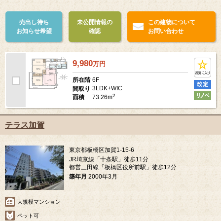
売出し待ち
未公開情報の
この建物について
お知らせ希望
確認
お問い合わせ
9,980
万
円
6F
所在階
3LDK+WIC
間取り
2
73.26m
面積
テラス加賀
東京都板橋区加賀1-15-6
JR埼京線「十条駅」徒歩11分
都営三田線「板橋区役所前駅」徒歩12分
築年月
2000年3月
大規模マンション
ペット可