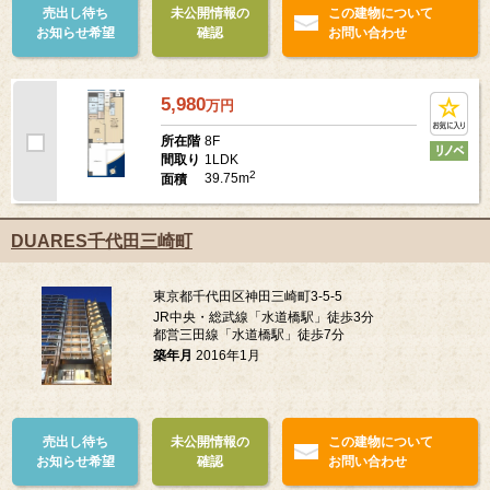
売出し待ち
未公開情報の
この建物について
お知らせ希望
確認
お問い合わせ
5,980
万
円
8F
所在階
1LDK
間取り
2
39.75m
面積
DUARES千代田三崎町
東京都千代田区神田三崎町3-5-5
JR中央・総武線「水道橋駅」徒歩3分
都営三田線「水道橋駅」徒歩7分
築年月
2016年1月
売出し待ち
未公開情報の
この建物について
お知らせ希望
確認
お問い合わせ