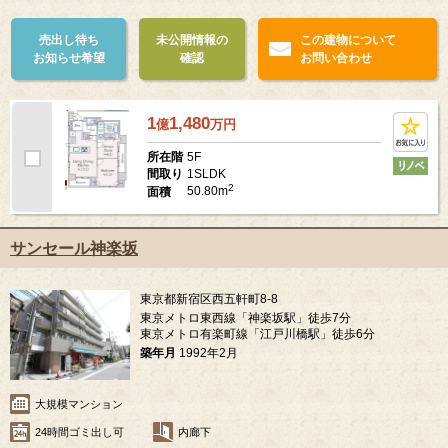
売出し待ち
未公開情報の
この建物について
お知らせ希望
確認
お問い合わせ
1
1,480
億
万
円
5F
所在階
1SLDK
間取り
2
50.80m
面積
サンセール神楽坂
東京都新宿区西五軒町8-8
東京メトロ東西線「神楽坂駅」徒歩7分
東京メトロ有楽町線「江戸川橋駅」徒歩6分
築年月
1992年2月
大規模マンション
24時間ゴミ出し可
内廊下