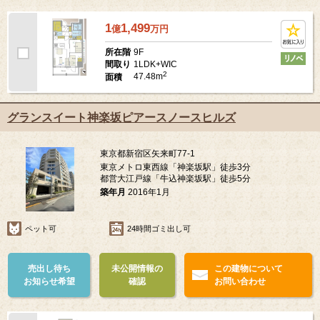
1
1,499
億
万
円
9F
所在階
1LDK+WIC
間取り
2
47.48m
面積
グランスイート神楽坂ピアースノースヒルズ
東京都新宿区矢来町77-1
東京メトロ東西線「神楽坂駅」徒歩3分
都営大江戸線「牛込神楽坂駅」徒歩5分
築年月
2016年1月
ペット可
24時間ゴミ出し可
売出し待ち
未公開情報の
この建物について
お知らせ希望
確認
お問い合わせ