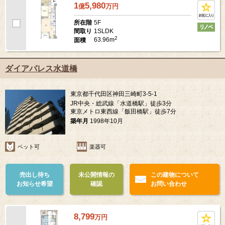
1
5,980
億
万
円
5F
所在階
1SLDK
間取り
2
63.96m
面積
ダイアパレス水道橋
東京都千代田区神田三崎町3-5-1
JR中央・総武線「水道橋駅」徒歩3分
東京メトロ東西線「飯田橋駅」徒歩7分
築年月
1998年10月
ペット可
楽器可
売出し待ち
未公開情報の
この建物について
お知らせ希望
確認
お問い合わせ
8,799
万
円