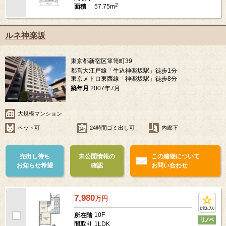
2
57.75m
面積
ルネ神楽坂
東京都新宿区箪笥町39
都営大江戸線「牛込神楽坂駅」徒歩1分
東京メトロ東西線「神楽坂駅」徒歩8分
築年月
2007年7月
大規模マンション
ペット可
24時間ゴミ出し可
内廊下
売出し待ち
未公開情報の
この建物について
お知らせ希望
確認
お問い合わせ
7,980
万
円
10F
所在階
1LDK
間取り