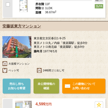
11F
所在階
1LDK
間取り
2
36.67m
面積
安藤坂東方マンション
東京都文京区春日1-9-25
東京メトロ丸ノ内線「後楽園駅」徒歩9分
東京メトロ南北線「後楽園駅」徒歩9分
築年月
1977年5月
大規模マンション
ペット可
24時間ゴミ出し可
売出し待ち
未公開情報の
この建物について
お知らせ希望
確認
お問い合わせ
4,599
万
円