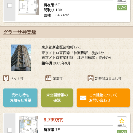
6F
所在階
1DK
間取り
2
34.74m
面積
グラーサ神楽坂
東京都新宿区築地町17-1
東京メトロ東西線「神楽坂駅」徒歩4分
東京メトロ有楽町線「江戸川橋駅」徒歩7分
築年月
2005年9月
ペット可
楽器可
24時間ゴミ出し可
売出し待ち
未公開情報の
この建物について
お知らせ希望
確認
お問い合わせ
9,799
万
円
7F
所在階