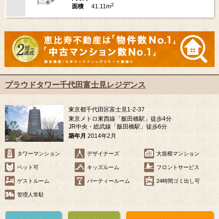
2
41.11m
面積
プラウドタワー千代田富士見レジデンス
東京都千代田区富士見1-2-37
東京メトロ東西線「飯田橋駅」徒歩4分
JR中央・総武線「飯田橋駅」徒歩6分
築年月
2014年2月
タワーマンション
デザイナーズ
大規模マンション
ペット可
キッズルーム
フロントサービス
ゲストルーム
パーティールーム
24時間ゴミ出し可
管理人常駐