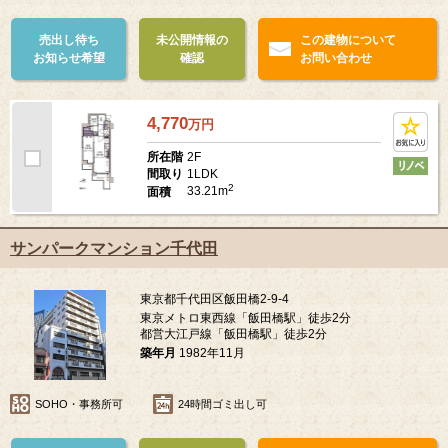
売出し待ち
未公開情報の
この建物について
お知らせ希望
確認
お問い合わせ
4,770
万
円
2F
所在階
1LDK
間取り
2
33.21m
面積
サンパークマンション千代田
東京都千代田区飯田橋2-9-4
東京メトロ東西線「飯田橋駅」徒歩2分
都営大江戸線「飯田橋駅」徒歩2分
築年月
1982年11月
SOHO・事務所可
24時間ゴミ出し可