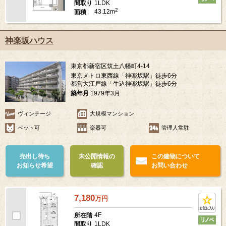
1LDK
間取り
2
43.12m
面積
神楽坂ハウス
東京都新宿区筑土八幡町4-14
東京メトロ東西線「神楽坂駅」徒歩6分
都営大江戸線「牛込神楽坂駅」徒歩6分
築年月
1979年3月
ヴィンテージ
大規模マンション
ペット可
楽器可
管理人常駐
売出し待ち
未公開情報の
この建物について
お知らせ希望
確認
お問い合わせ
7,180
万
円
4F
所在階
1LDK
間取り