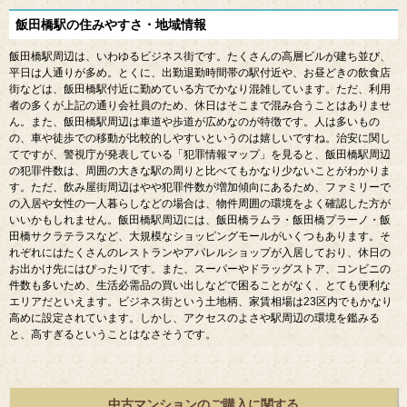
飯田橋駅の住みやすさ・地域情報
飯田橋駅周辺は、いわゆるビジネス街です。たくさんの高層ビルが建ち並び、
平日は人通りが多め。とくに、出勤退勤時間帯の駅付近や、お昼どきの飲食店
街などは、飯田橋駅付近に勤めている方でかなり混雑しています。ただ、利用
者の多くが上記の通り会社員のため、休日はそこまで混み合うことはありませ
ん。また、飯田橋駅周辺は車道や歩道が広めなのが特徴です。人は多いもの
の、車や徒歩での移動が比較的しやすいというのは嬉しいですね。治安に関し
てですが、警視庁が発表している「犯罪情報マップ」を見ると、飯田橋駅周辺
の犯罪件数は、周囲の大きな駅の周りと比べてもかなり少ないことがわかりま
す。ただ、飲み屋街周辺はやや犯罪件数が増加傾向にあるため、ファミリーで
の入居や女性の一人暮らしなどの場合は、物件周囲の環境をよく確認した方が
いいかもしれません。飯田橋駅周辺には、飯田橋ラムラ・飯田橋プラーノ・飯
田橋サクラテラスなど、大規模なショッピングモールがいくつもあります。そ
れぞれにはたくさんのレストランやアパレルショップが入居しており、休日の
お出かけ先にはぴったりです。また、スーパーやドラッグストア、コンビニの
件数も多いため、生活必需品の買い出しなどで困ることがなく、とても便利な
エリアだといえます。ビジネス街という土地柄、家賃相場は23区内でもかなり
高めに設定されています。しかし、アクセスのよさや駅周辺の環境を鑑みる
と、高すぎるということはなさそうです。
中古マンションのご購入に関する