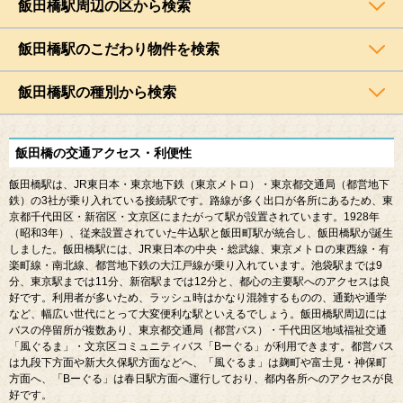
飯田橋駅周辺の区から検索
飯田橋駅のこだわり物件を検索
飯田橋駅の種別から検索
飯田橋の交通アクセス・利便性
飯田橋駅は、
JR
東日本・東京地下鉄（東京メトロ）・東京都交通局（都営地下
鉄）の
3
社が乗り入れている接続駅です。路線が多く出口が各所にあるため、東
京都千代田区・新宿区・文京区にまたがって駅が設置されています。
1928
年
（昭和
3
年）、従来設置されていた牛込駅と飯田町駅が統合し、飯田橋駅が誕生
しました。飯田橋駅には、
JR
東日本の中央・総武線、東京メトロの東西線・有
楽町線・南北線、都営地下鉄の大江戸線が乗り入れています。池袋駅までは
9
分、東京駅までは
11
分、新宿駅までは
12
分と、都心の主要駅へのアクセスは良
好です。利用者が多いため、ラッシュ時はかなり混雑するものの、通勤や通学
など、幅広い世代にとって大変便利な駅といえるでしょう。飯田橋駅周辺には
バスの停留所が複数あり、東京都交通局（都営バス）・千代田区地域福祉交通
「風ぐるま」・文京区コミュニティバス「
B
ーぐる」が利用できます。都営バス
は九段下方面や新大久保駅方面などへ、「風ぐるま」は麹町や富士見・神保町
方面へ、「
B
ーぐる」は春日駅方面へ運行しており、都内各所へのアクセスが良
好です。