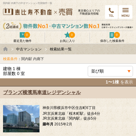
関内駅 内廊下の中古マンション売買物件一覧
東京都⼼エリアの
不動産販売情報
0
0
0
最近見た物件
お気に入り
保存した検索条件
中古マンション
検索結果一覧
検索条件
：関内駅 内廊下
建物 1 棟
部屋数 0 室
1〜1棟
を表示
ブランズ横濱馬車道レジデンシャル
神奈川県横浜市中区住吉町6丁目
JR京浜東北線「桜木町駅」徒歩4分
JR京浜東北線「関内駅」徒歩5分
築年月
2015年2月