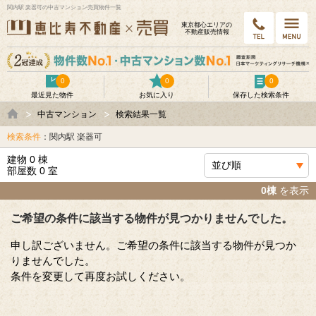
関内駅 楽器可の中古マンション売買物件一覧
東京都⼼エリアの
不動産販売情報
0
0
0
最近見た物件
お気に入り
保存した検索条件
中古マンション
検索結果一覧
検索条件
：関内駅 楽器可
建物 0 棟
部屋数 0 室
0棟
を表示
ご希望の条件に該当する物件が見つかりませんでした。
申し訳ございません。ご希望の条件に該当する物件が見つか
りませんでした。
条件を変更して再度お試しください。