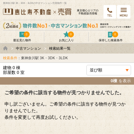
東神奈川駅 3K・3DK・3LDKの中古マンション売買物件一覧
東京都⼼エリアの
不動産販売情報
0
0
0
最近見た物件
お気に入り
保存した検索条件
中古マンション
検索結果一覧
検索条件
：東神奈川駅 3K・3DK・3LDK
建物 0 棟
部屋数 0 室
0棟
を表示
ご希望の条件に該当する物件が見つかりませんでした。
申し訳ございません。ご希望の条件に該当する物件が見つか
りませんでした。
条件を変更して再度お試しください。