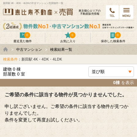
新田駅 4K・4DK・4LDKの中古マンション売買物件一覧
東京都⼼エリアの
不動産販売情報
0
0
0
最近見た物件
お気に入り
保存した検索条件
中古マンション
検索結果一覧
検索条件
：新田駅 4K・4DK・4LDK
建物 0 棟
部屋数 0 室
0棟
を表示
ご希望の条件に該当する物件が見つかりませんでした。
申し訳ございません。ご希望の条件に該当する物件が見つか
りませんでした。
条件を変更して再度お試しください。