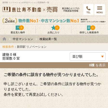
新田駅 リノベーションの中古マンション売買物件一覧
東京都⼼エリアの
不動産販売情報
0
0
0
最近見た物件
お気に入り
保存した検索条件
中古マンション
検索結果一覧
検索条件
：新田駅 リノベーション
建物 0 棟
部屋数 0 室
0棟
を表示
ご希望の条件に該当する物件が見つかりませんでした。
申し訳ございません。ご希望の条件に該当する物件が見つか
りませんでした。
条件を変更して再度お試しください。