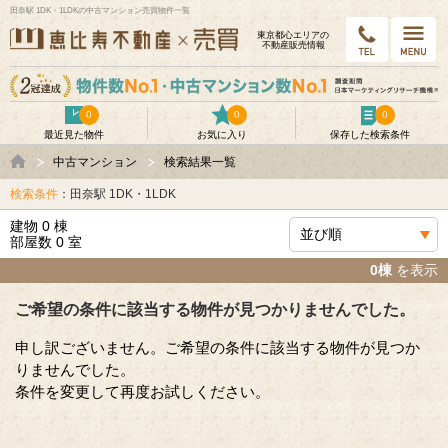
田奈駅 1DK・1LDKの中古マンション売買物件一覧
東京都⼼エリアの
不動産販売情報
0
0
0
最近見た物件
お気に入り
保存した検索条件
中古マンション
検索結果一覧
検索条件
：田奈駅 1DK・1LDK
建物 0 棟
部屋数 0 室
0棟
を表示
ご希望の条件に該当する物件が見つかりませんでした。
申し訳ございません。ご希望の条件に該当する物件が見つか
りませんでした。
条件を変更して再度お試しください。