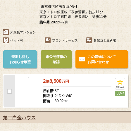
2
97.15m
面積
グランドヒルズ南青山
東京都港区南青山7-8-1
東京メトロ銀座線「表参道駅」徒歩11分
東京メトロ半蔵門線「表参道駅」徒歩11分
築年月
2022年2月
大規模マンション
ペット可
フロントサービス
各階ゴミ置き場
売出し待ち
未公開情報の
この建物について
お知らせ希望
確認
お問い合わせ
2
8,500
億
万
円
5F
所在階
2LDK+WIC
間取り
2
80.02m
面積