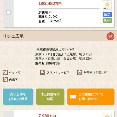
1
3,480
億
万
円
2F
所在階
2LDK
間取り
2
64.75m
面積
リシェ広尾
東京都渋谷区恵比寿3-39-9
東京メトロ日比谷線「広尾駅」徒歩11分
東京メトロ南北線「白金台駅」徒歩12分
築年月
1999年3月
ペット可
フロントサービス
24時間ゴミ出し可
内廊下
売出し待ち
未公開情報の
この建物について
お知らせ希望
確認
お問い合わせ