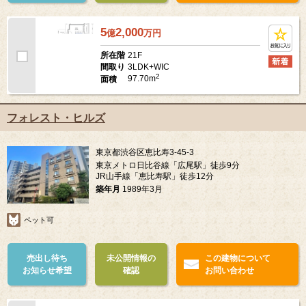
お知らせ希望
確認
お問い合わせ
5
2,000
億
万
円
21F
所在階
3LDK+WIC
間取り
2
97.70m
面積
フォレスト・ヒルズ
東京都渋谷区恵比寿3-45-3
東京メトロ日比谷線「広尾駅」徒歩9分
JR山手線「恵比寿駅」徒歩12分
築年月
1989年3月
ペット可
売出し待ち
未公開情報の
この建物について
お知らせ希望
確認
お問い合わせ