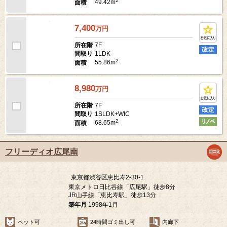
6F
所在階
1LDK
間取り
2
49.42m
面積
7,400
万
円
7F
所在階
1LDK
間取り
2
55.86m
面積
8,980
万
円
7F
所在階
1SLDK+WIC
間取り
2
68.65m
面積
フリーディオ広尾南
東京都渋谷区恵比寿2-30-1
東京メトロ日比谷線「広尾駅」徒歩8分
JR山手線「恵比寿駅」徒歩13分