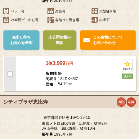
東京都渋谷区恵比寿3-46-7
東京メトロ日比谷線「広尾駅」徒歩10分
JR山手線「恵比寿駅」徒歩13分
築年月
2016年2月
ペット可
楽器可
大型駐車場
24時間ゴミ出し可
各階ゴミ置き場
内廊下
売出し待ち
未公開情報の
この建物について
お知らせ希望
確認
お問い合わせ
1
3,999
億
万
円
8F
所在階
1SLDK+SIC
間取り
2
54.79m
面積
シティプラザ恵比寿