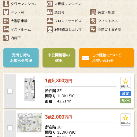
タワーマンション
大規模マンション
ペット可
楽器可
免震・制震
大型駐車場
フロントサービス
フィットネス
ゲストルーム
24時間ゴミ出し可
各階ゴミ置き場
内廊下
売出し待ち
未公開情報の
この建物について
お知らせ希望
確認
お問い合わせ
1
5,300
億
万
円
3F
所在階
1LDK+SIC
間取り
2
42.21m
面積
3
2,000
億
万
円
10F
所在階
3LDK+WIC
間取り
2