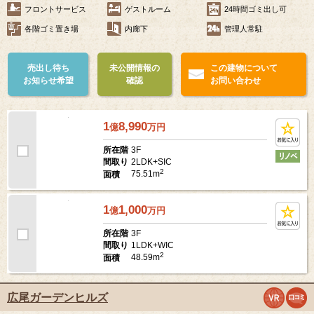
東京メトロ半蔵門線「表参道駅」徒歩15分
築年月
2008年11月
大規模マンション
ペット可
楽器可
大型駐車場
フロントサービス
ゲストルーム
24時間ゴミ出し可
各階ゴミ置き場
内廊下
管理人常駐
売出し待ち
未公開情報の
この建物について
お知らせ希望
確認
お問い合わせ
1
8,990
億
万
円
3F
所在階
2LDK+SIC
間取り
2
75.51m
面積
1
1,000
億
万
円
3F
所在階