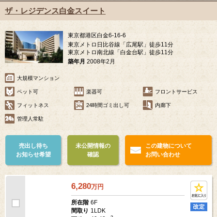
2
61.98m
面積
ザ・レジデンス白金スイート
東京都港区白金6-16-6
東京メトロ日比谷線「広尾駅」徒歩11分
東京メトロ南北線「白金台駅」徒歩11分
築年月
2008年2月
大規模マンション
ペット可
楽器可
フロントサービス
フィットネス
24時間ゴミ出し可
内廊下
管理人常駐
売出し待ち
未公開情報の
この建物について
お知らせ希望
確認
お問い合わせ
6,280
万
円