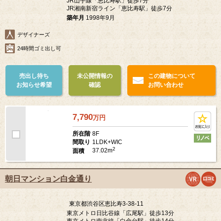
恵比寿ブルーメ
東京都渋谷区恵比寿4-23-9
JR山手線「恵比寿駅」徒歩7分
JR湘南新宿ライン「恵比寿駅」徒歩7分
築年月
1998年9月
デザイナーズ
24時間ゴミ出し可
売出し待ち
未公開情報の
この建物について
お知らせ希望
確認
お問い合わせ
7,790
万
円
8F
所在階
1LDK+WIC
間取り
2
37.02m
面積