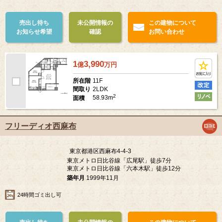
築年月
1998年1月
ペット可
24時間ゴミ出し可
内廊下
売出し待ち
未公開情報の
この建物について
お知らせ希望
確認
お問い合わせ
1
3,990
億
万
円
11F
所在階
2LDK
間取り
2
58.93m
面積
フリーディオ西麻布
東京都港区西麻布4-4-3
東京メトロ日比谷線「広尾駅」徒歩7分
東京メトロ日比谷線「六本木駅」徒歩12分
築年月
1999年11月