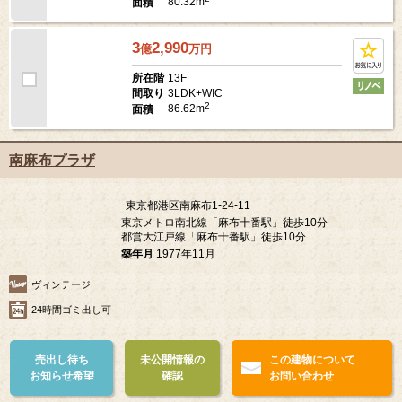
80.32m
面積
3
2,990
億
万
円
13F
所在階
3LDK+WIC
間取り
2
86.62m
面積
南麻布プラザ
東京都港区南麻布1-24-11
東京メトロ南北線「麻布十番駅」徒歩10分
都営大江戸線「麻布十番駅」徒歩10分
築年月
1977年11月
ヴィンテージ
24時間ゴミ出し可
売出し待ち
未公開情報の
この建物について
お知らせ希望
確認
お問い合わせ