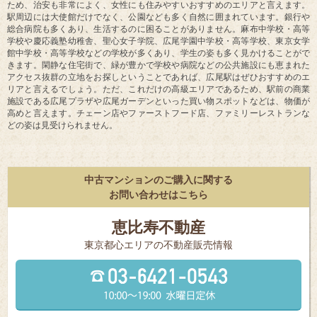
う。また、美味しい飲食店も多くあり、海鮮料理やお好み焼き、インド料理に
居酒屋など、さまざまな種類がありながら、広尾という高級エリアにも関わら
ずリーズナブルな飲食店も多く、外食に恵まれた環境であると言えるでしょ
う。また、街自体がきれいに整備されており、高級な一戸建てや高級高層マン
ション、大型マンションが多く建ち並ぶセレブ街です。大使館が多く点在して
おり、警察官のパトロールや警備も厳重であるため、安心感があります。その
ため、治安も非常によく、女性にも住みやすいおすすめのエリアと言えます。
駅周辺には大使館だけでなく、公園なども多く自然に囲まれています。銀行や
総合病院も多くあり、生活するのに困ることがありません。麻布中学校・高等
学校や慶応義塾幼稚舎、聖心女子学院、広尾学園中学校・高等学校、東京女学
館中学校・高等学校などの学校が多くあり、学生の姿も多く見かけることがで
きます。閑静な住宅街で、緑が豊かで学校や病院などの公共施設にも恵まれた
アクセス抜群の立地をお探しということであれば、広尾駅はぜひおすすめのエ
リアと言えるでしょう。ただ、これだけの高級エリアであるため、駅前の商業
施設である広尾プラザや広尾ガーデンといった買い物スポットなどは、物価が
高めと言えます。チェーン店やファーストフード店、ファミリーレストランな
どの姿は見受けられません。
中古マンションのご購入に関する
お問い合わせはこちら
恵比寿不動産