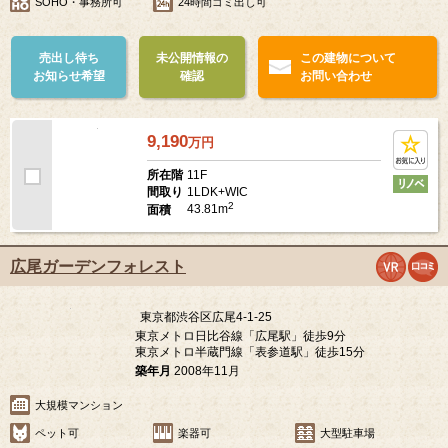
JR山手線「恵比寿駅」徒歩9分
東京メトロ日比谷線「広尾駅」徒歩10分
築年月
1987年1月
大規模マンション
SOHO・事務所可
24時間ゴミ出し可
売出し待ち
未公開情報の
この建物について
お知らせ希望
確認
お問い合わせ
9,190
万
円
11F
所在階
1LDK+WIC
間取り
2
43.81m
面積
広尾ガーデンフォレスト
東京都渋谷区広尾4-1-25
東京メトロ日比谷線「広尾駅」徒歩9分