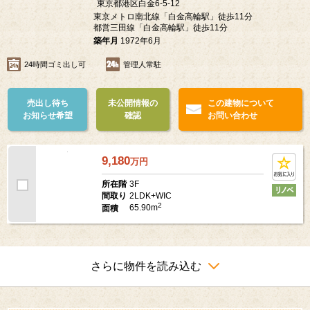
第二白金ハウス
東京都港区白金6-5-12
東京メトロ南北線「白金高輪駅」徒歩11分
都営三田線「白金高輪駅」徒歩11分
築年月
1972年6月
24時間ゴミ出し可
管理人常駐
売出し待ち
未公開情報の
この建物について
お知らせ希望
確認
お問い合わせ
9,180
万
円
3F
所在階
2LDK+WIC
間取り
2
65.90m
面積