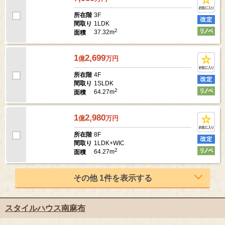
7,980
万
円
3F
所在階
1LDK
間取り
2
37.32m
面積
1
2,699
億
万
円
4F
所在階
1SLDK
間取り
2
64.27m
面積
1
2,980
億
万
円
8F
所在階
1LDK+WIC
間取り
2
64.27m
面積
その他 1件を表示する