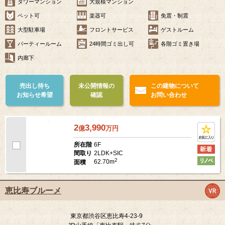
東京都渋谷区恵比寿1-34-11
JR山手線「恵比寿駅」徒歩7分
東京メトロ日比谷線「広尾駅」徒歩12分
築年月
2019年2月
タワーマンション
大規模マンション
ペット可
楽器可
免震・制震
大型駐車場
フロントサービス
ゲストルーム
パーティールーム
24時間ゴミ出し可
各階ゴミ置き場
内廊下
売出し待ち
未公開情報の
この建物について
お知らせ希望
確認
お問い合わせ
2
3,990
億
万
円
6F
所在階
2LDK+SIC
間取り
2
62.70m
面積