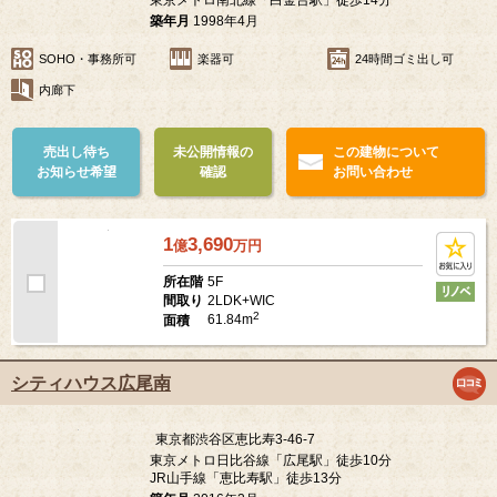
朝日マンション白金通り
東京都渋谷区恵比寿3-38-11
東京メトロ日比谷線「広尾駅」徒歩13分
東京メトロ南北線「白金台駅」徒歩14分
築年月
1998年4月
SOHO・事務所可
楽器可
24時間ゴミ出し可
内廊下
売出し待ち
未公開情報の
この建物について
お知らせ希望
確認
お問い合わせ
1
3,690
億
万
円
5F
所在階
2LDK+WIC
間取り
2
61.84m
面積
シティハウス広尾南