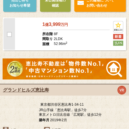
24時間ゴミ出し可
売出し待ち
未公開情報の
この建物について
お知らせ希望
確認
お問い合わせ
1
3,999
億
万
円
8F
所在階
2LDK
間取り
2
52.96m
面積
グランドヒルズ恵比寿