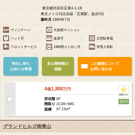
1LDK+WIC
間取り
2
48.59m
面積
広尾ガーデンヒルズ
東京都渋谷区広尾4-1-18
東京メトロ日比谷線「広尾駅」徒歩5分
築年月
1985年7月
ヴィンテージ
大規模マンション
ペット可
楽器可
大型駐車場
フロントサービス
24時間ゴミ出し可
管理人常駐
売出し待ち
未公開情報の
この建物について
お知らせ希望
確認
お問い合わせ
4
1,800
億
万
円
6F
所在階
2LDK+WIC
間取り