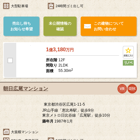
東京都渋谷区恵比寿1-29-15
東京メトロ日比谷線「広尾駅」徒歩9分
JR山手線「恵比寿駅」徒歩10分
築年月
1995年7月
大型駐車場
24時間ゴミ出し可
売出し待ち
未公開情報の
この建物について
お知らせ希望
確認
お問い合わせ
1
3,180
億
万
円
12F
所在階
2LDK
間取り
2
55.30m
面積
朝日広尾マンション
東京都渋谷区広尾1-11-5