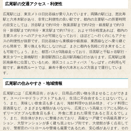
広尾駅の種別から検索
広尾駅の交通アクセス・利便性
広尾駅には、東京メトロ日比谷線が乗り入れています。両隣の駅には、恵比寿
駅と六本木駅があり、非常に利便性の良い駅です。都内の主要駅への所要時間
10
12
13
の目安としては、渋谷駅まで約
分・秋葉原駅まで約
分・銀座駅まで約
16
17
15
分・新宿駅まで約
分・東京駅まで約
分と、およそ
分程度あれば、都内の
主要スポットへのアクセスが可能となっており、ほぼどこへ行くのにもアクセ
スの利便性が抜群です。日比谷線から東横線や銀座線、東西線などへ乗り継ぐ
のも簡単で、乗り換えを気にしなければ、まさに都内を気軽に行き来すること
3
も可能でしょう。また、都営バスが
路線走っており、目黒駅と千駄ヶ谷駅行・
東京タワーと新橋駅行・新宿駅西口と品川駅高輪口行があります。広尾駅は港
区南麻布に位置しているため、港区コミュニティバス「ちぃばす」の利用も可
能です。麻布西ルートでは、麻布十番や六本木ヒルズ方面まで運行していま
す。
広尾駅の住みやすさ・地域情報
広尾駅には「広尾商店街」があり、日用品の買い物を済ませることができま
す。スーパーやドラッグストアもあり、生活に不自由することはないでしょ