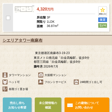
4,320
万
円
3F
所在階
1LDK
間取り
2
36.87m
面積
シエリアタワー南麻布
東京都港区南麻布3-19-23
東京メトロ南北線「白金高輪駅」徒歩9分
都営三田線「白金高輪駅」徒歩9分
築年月
2026年7月
タワーマンション
大規模マンション
ペット可
フロントサービス
24時間ゴミ出し可
各階ゴミ置き場
売出し待ち
未公開情報の
この建物について