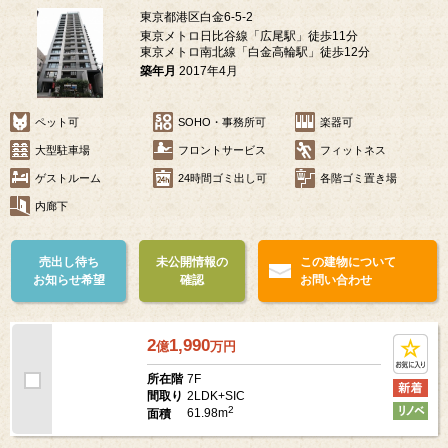
シティタワー白金
東京都港区白金6-5-2
東京メトロ日比谷線「広尾駅」徒歩11分
東京メトロ南北線「白金高輪駅」徒歩12分
築年月
2017年4月
ペット可
SOHO・事務所可
楽器可
大型駐車場
フロントサービス
フィットネス
ゲストルーム
24時間ゴミ出し可
各階ゴミ置き場
内廊下
売出し待ち
未公開情報の
この建物について
お知らせ希望
確認
お問い合わせ
2
1,990
億
万
円
7F
所在階
2LDK+SIC
間取り