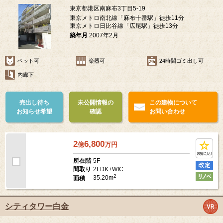
スタイルハウス南麻布
東京都港区南麻布3丁目5-19
東京メトロ南北線「麻布十番駅」徒歩11分
東京メトロ日比谷線「広尾駅」徒歩13分
築年月
2007年2月
ペット可
楽器可
24時間ゴミ出し可
内廊下
売出し待ち
未公開情報の
この建物について
お知らせ希望
確認
お問い合わせ
2
6,800
億
万
円
5F
所在階
2LDK+WIC
間取り
2
35.20m
面積