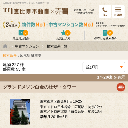
広尾駅 駐車場の中古マンション売買物件一覧
東京都⼼エリアの
不動産販売情報
0
0
0
最近見た物件
お気に入り
保存した検索条件
中古マンション
検索結果一覧
検索条件
：広尾駅 駐車場
建物 227 棟
部屋数 53 室
1〜20棟
を表示
グランドメゾン白金の杜ザ・タワー
東京都港区白金6丁目16-25
東京メトロ日比谷線「広尾駅」徒歩12分
東京メトロ南北線「白金台駅」徒歩13分
築年月
2015年6月