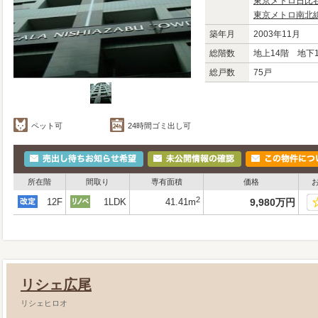
東京メトロ日比
東京メトロ南北
築年月
2003年11月
総階数
地上14階 地下
総戸数
75戸
ペット可
24時間ゴミ出し可
所在階
間取り
専有面積
価格
2
12F
1LDK
41.41m
9,980
万
円
リシェ広尾
リシェヒロオ