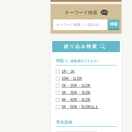
キーワード検索
キーワード検索（一語のみ）
絞り込み検索
間取り
(複数選択できます)
1R・1K
1DK・1LDK
2K・2DK・2LDK
3K・3DK・3LDK
4K・4DK・4LDK
5K・5DK・5LDK以上
専有面積