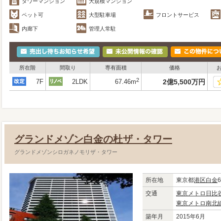
タワーマンション
大規模マンション
ペット可
大型駐車場
フロントサービス
内廊下
管理人常駐
所在階
間取り
専有面積
価格
2
7F
2LDK
67.46m
2
億
5,500
万
円
グランドメゾン白金の杜ザ・タワー
グランドメゾンシロガネノモリザ・タワー
所在地
東京都
港区
白金
交通
東京メトロ日比
東京メトロ南北
築年月
2015年6月