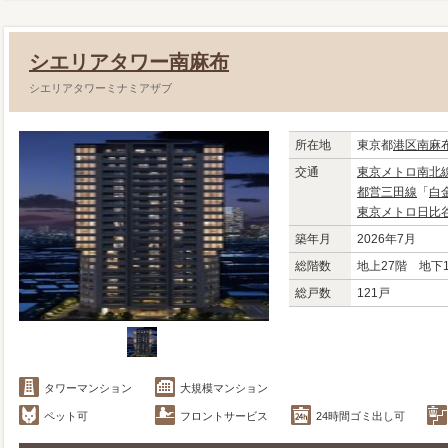
シエリアタワー南麻布
シエリアタワーミナミアザブ
所在地
東京都
港区
南麻
交通
東京メトロ南北
都営三田線
「
白
東京メトロ日比
築年月
2026年7月
総階数
地上27階 地下
総戸数
121戸
タワーマンション
大規模マンション
ペット可
フロントサービス
24時間ゴミ出し可