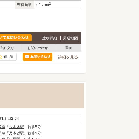
2
専有面積
64.75m
建物詳細
周辺地図
お気に入り
お問い合わせ
詳細
詳細を見る
布
1丁目2-14
谷線
「
六本木駅
」徒歩5分
田線
「
乃木坂駅
」徒歩9分