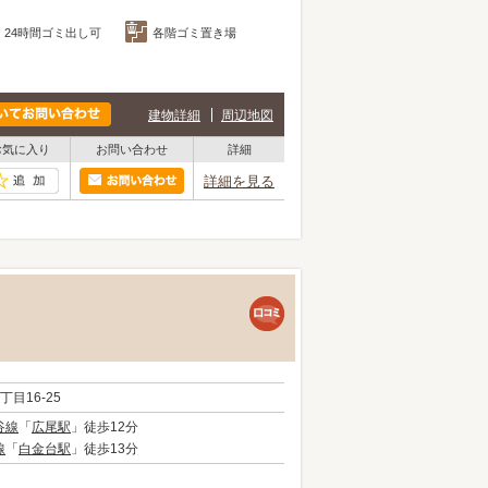
24時間ゴミ出し可
各階ゴミ置き場
建物詳細
周辺地図
お気に入り
お問い合わせ
詳細
詳細を見る
6丁目16-25
谷線
「
広尾駅
」徒歩12分
線
「
白金台駅
」徒歩13分