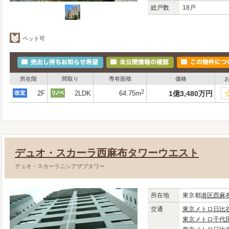
総戸数
18戸
ペット可
所在階
間取り
専有面積
価格
2
2F
2LDK
64.75m
1
億
3,480
万
円
デュオ・スカーラ西麻布タワーウエスト
デュオ・スカーラニシアザブタワー
所在地
東京都
港区
西麻
交通
東京メトロ日比
東京メトロ千代