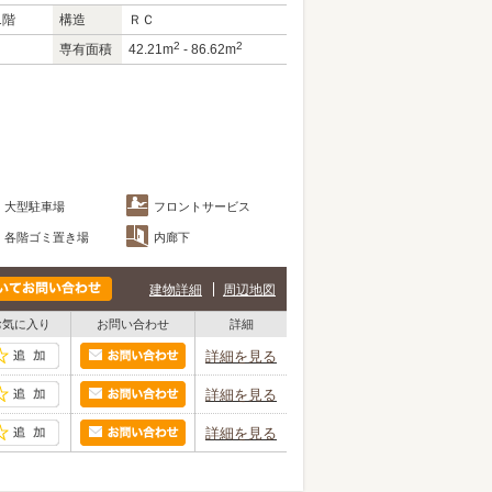
1階
構造
ＲＣ
2
2
専有面積
42.21m
- 86.62m
大型駐車場
フロントサービス
各階ゴミ置き場
内廊下
建物詳細
周辺地図
お気に入り
お問い合わせ
詳細
詳細を見る
詳細を見る
詳細を見る