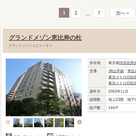
1
2
7
次へ
グランドメゾン恵比寿の杜
グランドメゾンエビスノモリ
所在地
東京都
渋谷区
恵
交通
JR山手線
「
恵比
東京メトロ日比
東京メトロ日比
築年月
2003年11月
総階数
地上23階 地下
総戸数
144戸