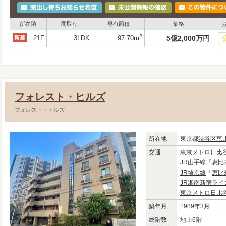
所在階
間取り
専有面積
価格
2
21F
3LDK
97.70m
5
億
2,000
万
円
フォレスト・ヒルズ
フォレスト・ヒルズ
所在地
東京都
渋谷区
恵
交通
東京メトロ日比
JR山手線
「
恵比
JR埼京線
「
恵比
JR湘南新宿ライ
東京メトロ日比
築年月
1989年3月
総階数
地上6階