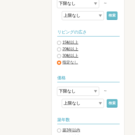
～
検索
リビングの広さ
15帖以上
20帖以上
30帖以上
指定なし
価格
～
検索
築年数
築3年以内