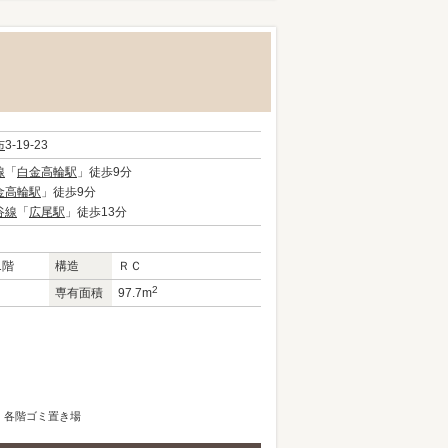
布
3-19-23
線
「
白金高輪駅
」徒歩9分
金高輪駅
」徒歩9分
谷線
「
広尾駅
」徒歩13分
1階
構造
ＲＣ
2
専有面積
97.7m
各階ゴミ置き場