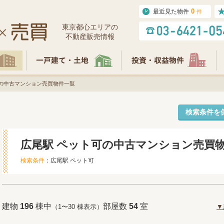
0
最近見た物件
件
東京都⼼エリアの
不動産販売情報
可の中古マンション売買物件一覧
検索条件を
広尾駅 ペット可の中古マンション売買
検索条件
：広尾駅 ペット可
建物
196
棟中
部屋数
54
室
（1〜30 棟表示）
▼