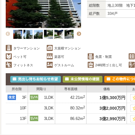
総階数
地上30階 地下
総戸数
334戸
タワーマンション
大規模マンション
ペット可
楽器可
免震・制震
フィットネス
ゲストルーム
24時間ゴミ出し可
所在階
間取り
専有面積
価格
2
3F
1LDK
42.21m
1
億
5,300
万
円
2
10F
3LDK
80.32m
3
億
2,000
万
円
2
13F
3LDK
86.62m
3
億
2,990
万
円