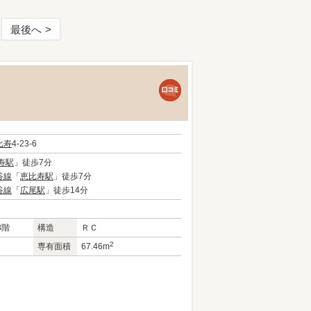
最後へ
比寿
4-23-6
寿駅
」徒歩7分
谷線
「
恵比寿駅
」徒歩7分
谷線
「
広尾駅
」徒歩14分
3階
構造
ＲＣ
2
専有面積
67.46m