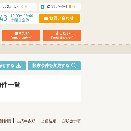
0
0
お気に入り
保存した条件
件
件
保存する
検索条件を変更する
物件一覧
新着順
△築年数順
△価格順
△駅徒歩順