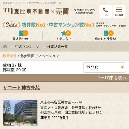
北参道駅 リノベーションの中古マンション売買物件一覧
東京都⼼エリアの
不動産販売情報
0
0
0
最近見た物件
お気に入り
保存した検索条件
中古マンション
検索結果一覧
検索条件
：北参道駅 リノベーション
建物 17 棟
部屋数 20 室
1〜17棟
を表示
ザコート神宮外苑
東京都渋谷区神宮前2-2-39
東京メトロ銀座線「外苑前駅」徒歩8分
都営大江戸線「国立競技場駅」徒歩11分
築年月
2020年5月