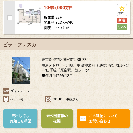
10
5,000
億
万
円
22F
所在階
3LDK+WIC
間取り
2
28.76m
面積
ビラ・フレスカ
東京都渋谷区神宮前2-30-22
東京メトロ千代田線「明治神宮前（原宿）駅」徒歩9分
JR山手線「原宿駅」徒歩10分
築年月
1972年12月
ヴィンテージ
ペット可
SOHO・事務所可
売出し待ち
未公開情報の
この建物について
お知らせ希望
確認
お問い合わせ