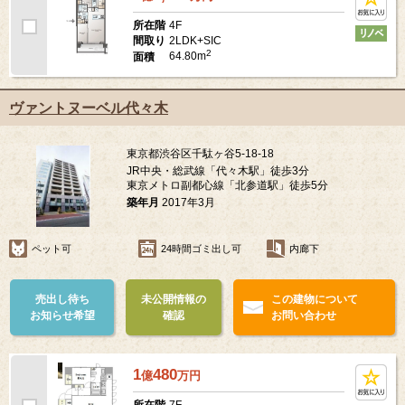
4F
所在階
2LDK+SIC
間取り
2
64.80m
面積
ヴァントヌーベル代々木
東京都渋谷区千駄ヶ谷5-18-18
JR中央・総武線「代々木駅」徒歩3分
東京メトロ副都心線「北参道駅」徒歩5分
築年月
2017年3月
ペット可
24時間ゴミ出し可
内廊下
売出し待ち
未公開情報の
この建物について
お知らせ希望
確認
お問い合わせ
1
480
億
万
円
7F
所在階