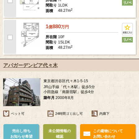
1LDK
間取り
2
48.27m
面積
1
880
億
万
円
10F
所在階
1SLDK
間取り
2
48.27m
面積
アパガーデンピア代々木
東京都渋谷区代々木1-5-15
JR山手線「代々木駅」徒歩5分
小田急線「南新宿駅」徒歩4分
築年月
2000年8月
ペット可
24時間ゴミ出し可
内廊下
売出し待ち
未公開情報の
この建物について
お知らせ希望
確認
お問い合わせ