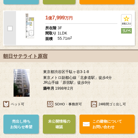
1
7,999
億
万
円
3F
所在階
1LDK
間取り
2
55.71m
面積
朝日サテライト原宿
東京都渋谷区千駄ヶ谷3-1-8
東京メトロ副都心線「北参道駅」徒歩4分
JR山手線「原宿駅」徒歩9分
築年月
1998年2月
ペット可
SOHO・事務所可
24時間ゴミ出し可
売出し待ち
未公開情報の
この建物について
お知らせ希望
確認
お問い合わせ