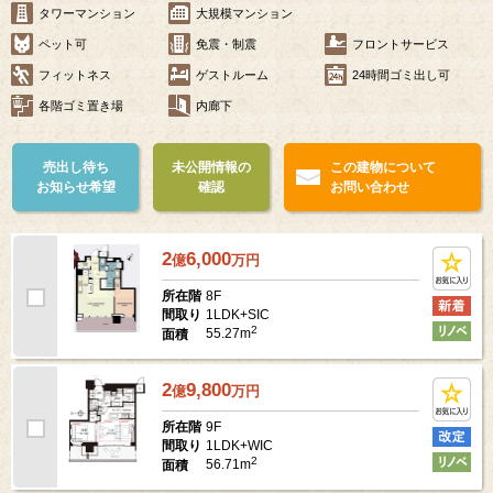
タワーマンション
大規模マンション
ペット可
免震・制震
フロントサービス
フィットネス
ゲストルーム
24時間ゴミ出し可
各階ゴミ置き場
内廊下
売出し待ち
未公開情報の
この建物について
お知らせ希望
確認
お問い合わせ
2
6,000
億
万
円
8F
所在階
1LDK+SIC
間取り
2
55.27m
面積
2
9,800
億
万
円
9F
所在階
1LDK+WIC
間取り
2
56.71m
面積