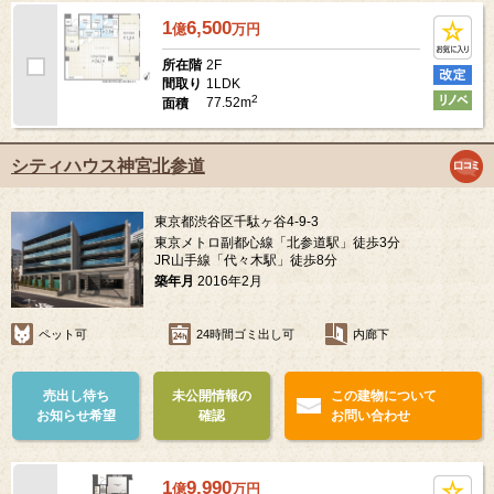
1
6,500
億
万
円
2F
所在階
1LDK
間取り
2
77.52m
面積
シティハウス神宮北参道
東京都渋谷区千駄ヶ谷4-9-3
東京メトロ副都心線「北参道駅」徒歩3分
JR山手線「代々木駅」徒歩8分
築年月
2016年2月
ペット可
24時間ゴミ出し可
内廊下
売出し待ち
未公開情報の
この建物について
お知らせ希望
確認
お問い合わせ
1
9,990
億
万
円