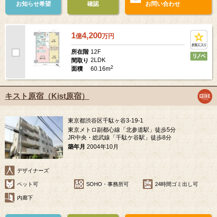
お知らせ希望
確認
お問い合わせ
1
4,200
億
万
円
12F
所在階
2LDK
間取り
2
60.16m
面積
キスト原宿（Kist原宿）
東京都渋谷区千駄ヶ谷3-19-1
東京メトロ副都心線「北参道駅」徒歩5分
JR中央・総武線「千駄ケ谷駅」徒歩8分
築年月
2004年10月
デザイナーズ
ペット可
SOHO・事務所可
24時間ゴミ出し可
内廊下