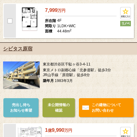
7,999
万
円
4F
所在階
1LDK+WIC
間取り
2
44.48m
面積
シビタス原宿
東京都渋谷区千駄ヶ谷3-4-11
東京メトロ副都心線「北参道駅」徒歩3分
JR山手線「原宿駅」徒歩8分
築年月
1983年3月
売出し待ち
未公開情報の
この建物について
お知らせ希望
確認
お問い合わせ
1
9,990
億
万
円