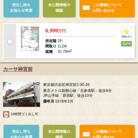
売出し待ち
未公開情報の
この建物について
お知らせ希望
確認
お問い合わせ
6,999
万
円
2F
所在階
1LDK
間取り
2
31.78m
面積
カーサ神宮前
東京都渋谷区神宮前2-30-26
東京メトロ副都心線「北参道駅」徒歩8分
JR山手線「原宿駅」徒歩10分
築年月
1978年3月
24時間ゴミ出し可
売出し待ち
未公開情報の
この建物について
お知らせ希望
確認
お問い合わせ