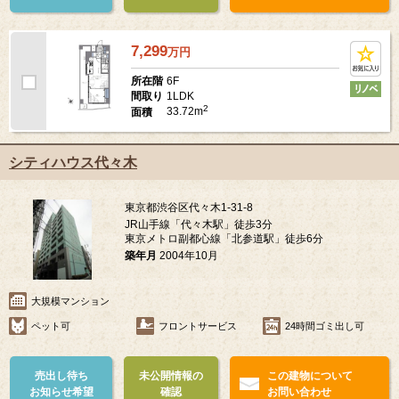
7,299
万
円
6F
所在階
1LDK
間取り
2
33.72m
面積
シティハウス代々木
東京都渋谷区代々木1-31-8
JR山手線「代々木駅」徒歩3分
東京メトロ副都心線「北参道駅」徒歩6分
築年月
2004年10月
大規模マンション
ペット可
フロントサービス
24時間ゴミ出し可
売出し待ち
未公開情報の
この建物について
お知らせ希望
確認
お問い合わせ