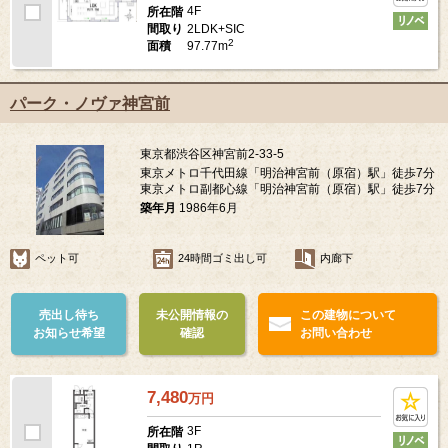
4F
所在階
2LDK+SIC
間取り
2
97.77m
面積
パーク・ノヴァ神宮前
東京都渋谷区神宮前2-33-5
東京メトロ千代田線「明治神宮前（原宿）駅」徒歩7分
東京メトロ副都心線「明治神宮前（原宿）駅」徒歩7分
築年月
1986年6月
ペット可
24時間ゴミ出し可
内廊下
売出し待ち
未公開情報の
この建物について
お知らせ希望
確認
お問い合わせ
7,480
万
円
3F
所在階