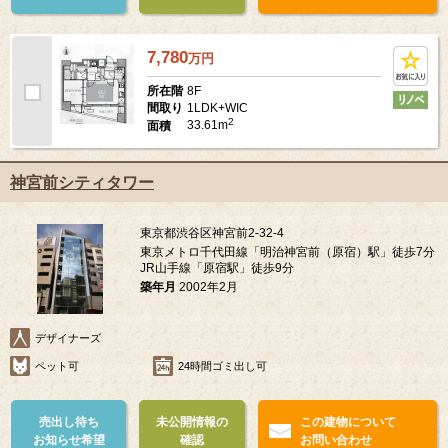
7,780
万
円
8F
所在階
1LDK+WIC
間取り
2
33.61m
面積
神宮前シティタワー
東京都渋谷区神宮前2-32-4
東京メトロ千代田線「明治神宮前（原宿）駅」徒歩7分
JR山手線「原宿駅」徒歩9分
築年月
2002年2月
デザイナーズ
ペット可
24時間ゴミ出し可
売出し待ち
未公開情報の
この建物について
お知らせ希望
確認
お問い合わせ