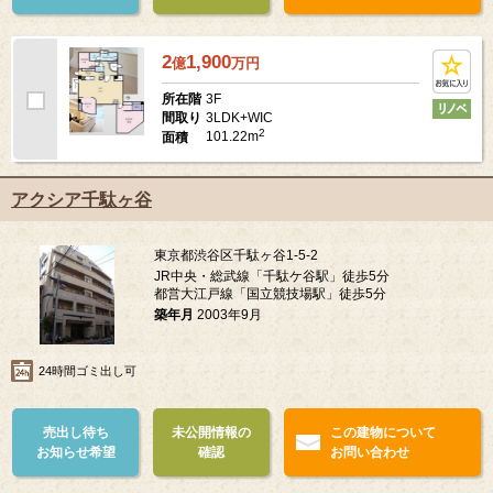
2
1,900
億
万
円
3F
所在階
3LDK+WIC
間取り
2
101.22m
面積
アクシア千駄ヶ谷
東京都渋谷区千駄ヶ谷1-5-2
JR中央・総武線「千駄ケ谷駅」徒歩5分
都営大江戸線「国立競技場駅」徒歩5分
築年月
2003年9月
24時間ゴミ出し可
売出し待ち
未公開情報の
この建物について
お知らせ希望
確認
お問い合わせ