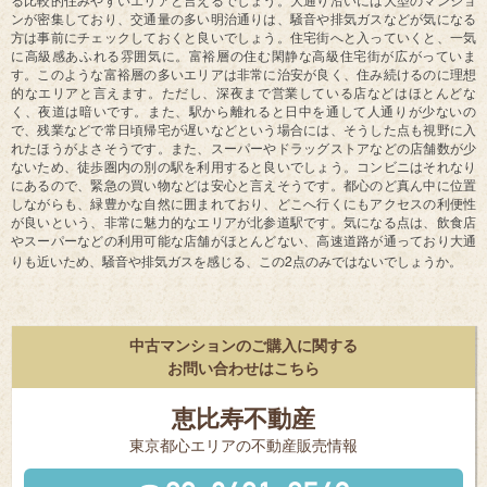
る比較的住みやすいエリアと言えるでしょう。大通り沿いには大型のマンショ
ンが密集しており、交通量の多い明治通りは、騒音や排気ガスなどが気になる
方は事前にチェックしておくと良いでしょう。住宅街へと入っていくと、一気
に高級感あふれる雰囲気に。富裕層の住む閑静な高級住宅街が広がっていま
す。このような富裕層の多いエリアは非常に治安が良く、住み続けるのに理想
的なエリアと言えます。ただし、深夜まで営業している店などはほとんどな
く、夜道は暗いです。また、駅から離れると日中を通して人通りが少ないの
で、残業などで常日頃帰宅が遅いなどという場合には、そうした点も視野に入
れたほうがよさそうです。また、スーパーやドラッグストアなどの店舗数が少
ないため、徒歩圏内の別の駅を利用すると良いでしょう。コンビニはそれなり
にあるので、緊急の買い物などは安心と言えそうです。都心のど真ん中に位置
しながらも、緑豊かな自然に囲まれており、どこへ行くにもアクセスの利便性
が良いという、非常に魅力的なエリアが北参道駅です。気になる点は、飲食店
やスーパーなどの利用可能な店舗がほとんどない、高速道路が通っており大通
2
りも近いため、騒音や排気ガスを感じる、この
点のみではないでしょうか。
中古マンションのご購入に関する
お問い合わせはこちら
恵比寿不動産
東京都⼼エリアの不動産販売情報