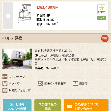
1
3,480
億
万
円
4F
所在階
2LDK
間取り
2
56.26m
面積
ベルテ原宿
東京都渋谷区神宮前2-33-21
JR山手線「原宿駅」徒歩10分
東京メトロ千代田線「明治神宮前（原宿）駅」徒歩10
分
築年月
1976年8月
ヴィンテージ
ペット可
SOHO・事務所可
楽器可
24時間ゴミ出し可
売出し待ち
未公開情報の
この建物について
お知らせ希望
確認
お問い合わせ