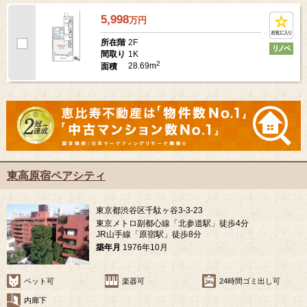
5,998
万
円
2F
所在階
1K
間取り
2
28.69m
面積
東高原宿ペアシティ
東京都渋谷区千駄ヶ谷3-3-23
東京メトロ副都心線「北参道駅」徒歩4分
JR山手線「原宿駅」徒歩8分
築年月
1976年10月
ペット可
楽器可
24時間ゴミ出し可
内廊下