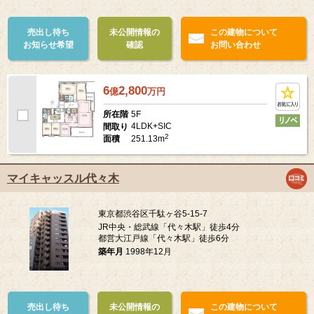
売出し待ち
未公開情報の
この建物について
お知らせ希望
確認
お問い合わせ
6
2,800
億
万
円
5F
所在階
4LDK+SIC
間取り
2
251.13m
面積
マイキャッスル代々木
東京都渋谷区千駄ヶ谷5-15-7
JR中央・総武線「代々木駅」徒歩4分
都営大江戸線「代々木駅」徒歩6分
築年月
1998年12月
売出し待ち
未公開情報の
この建物について