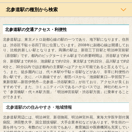
北参道駅の種別から検索
北参道駅の交通アクセス・利便性
北参道駅は、東京メトロ副都心線の駅の一つであり、地下駅になります。住所
2008
は、渋谷区千駄ヶ谷四丁目に位置しています。
年に副都心線は開通してお
り、比較的新しい駅となります。両隣の駅は、新宿三丁目駅と明治神宮前駅
4
（原宿駅）です。都内のビッグターミナル駅までの所要時間は、渋谷駅まで約
6
12
22
2
分、新宿駅まで約
分、池袋駅まで約
分、東京駅まで約
分、品川駅まで約
4
30
分と、
分以内でほぼ都内の主要駅へはアクセス可能であると言えるでしょ
う。また、徒歩圏内には、代々木駅や千駄ヶ谷駅などがあり、非常に利便性の
良い駅です。次に、バス路線ですが、都営バスから「池袋駅東口―学習院下―
東新宿駅―新宿伊勢丹―北参道―渋谷駅東口」が出ており、アクセスが良くお
すすめです。また、コミュニティバスであるハチ公バスでは、神社の杜ルート
で「参宮橋駅・代々木駅方面」「明治神宮前駅・渋谷駅方面」に乗車すること
ができます。
北参道駅のの住みやすさ・地域情報
北参道駅周辺には、明治神宮、新宿御苑、明治神宮外苑、東海大学医学部付属
病院、津田塾大学、国立競技場駅、大手企業本社などがあります。学生街の一
面を持ちつつ、有数のビジネス街でもあり、教育施設や医療機関も充実してい