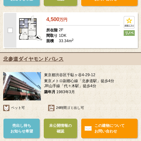
4,500
万
円
2F
所在階
1DK
間取り
2
33.34m
面積
北参道ダイヤモンドパレス
東京都渋谷区千駄ヶ谷4-29-12
東京メトロ副都心線「北参道駅」徒歩4分
JR山手線「代々木駅」徒歩4分
築年月
1983年3月
ペット可
24時間ゴミ出し可
売出し待ち
未公開情報の
この建物について
お知らせ希望
確認
お問い合わせ