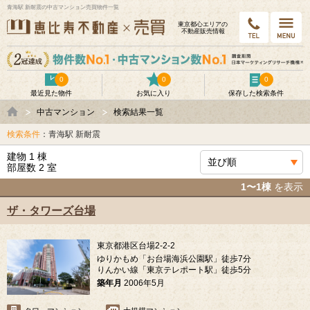
青海駅 新耐震の中古マンション売買物件一覧
東京都⼼エリアの
不動産販売情報
0
0
0
最近見た物件
お気に入り
保存した検索条件
中古マンション
検索結果一覧
検索条件
：青海駅 新耐震
建物 1 棟
部屋数 2 室
1〜1棟
を表示
ザ・タワーズ台場
東京都港区台場2-2-2
ゆりかもめ「お台場海浜公園駅」徒歩7分
りんかい線「東京テレポート駅」徒歩5分
築年月
2006年5月