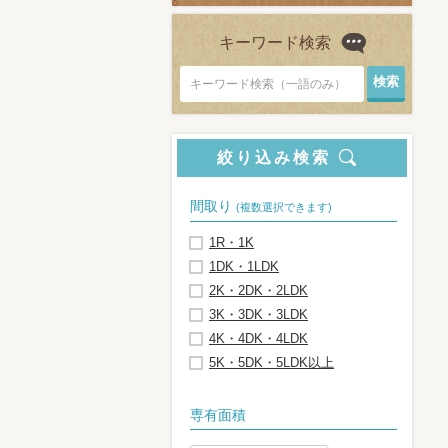
キーワード検索
キーワード検索（一語のみ）
絞り込み検索
間取り
(複数選択できます)
1R・1K
1DK・1LDK
2K・2DK・2LDK
3K・3DK・3LDK
4K・4DK・4LDK
5K・5DK・5LDK以上
専有面積