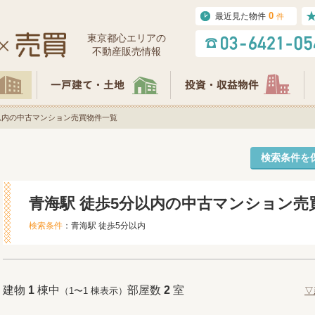
0
最近見た物件
件
東京都⼼エリアの
不動産販売情報
以内の中古マンション売買物件一覧
検索条件を
青海駅 徒歩5分以内の中古マンション売
検索条件
：青海駅 徒歩5分以内
建物
1
棟中
部屋数
2
室
（1〜1 棟表示）
▽