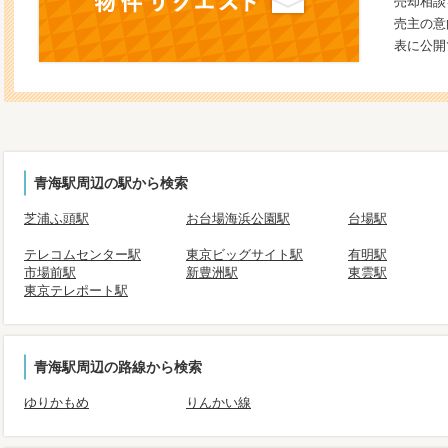
売却相談
売主の意
表に公開
青海駅周辺の駅から検索
芝浦ふ頭駅
お台場海浜公園駅
台場駅
テレコムセンター駅
東京ビッグサイト駅
有明駅
市場前駅
新豊洲駅
東雲駅
東京テレポート駅
青海駅周辺の路線から検索
ゆりかもめ
りんかい線