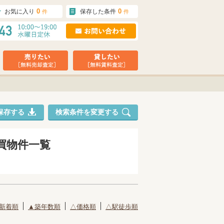
0
0
お気に入り
保存した条件
件
件
保存する
検索条件を変更する
買物件一覧
新着順
▲築年数順
△価格順
△駅徒歩順