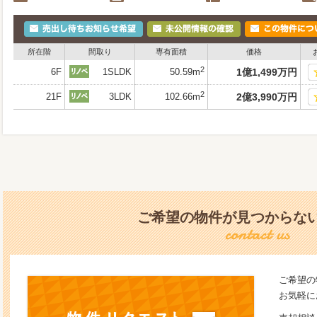
所在階
間取り
専有面積
価格
2
6F
1SLDK
50.59m
1
億
1,499
万
円
2
21F
3LDK
102.66m
2
億
3,990
万
円
ご希望の物件が見つからな
ご希望の
お気軽に