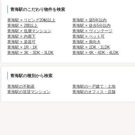
青海駅のこだわり物件を検索
青海駅 × リビング20帖以上
青海駅 × 築5年以内
青海駅 × 2階以上
青海駅 × 徒歩5分以内
青海駅 × 低層マンション
青海駅 × ヴィンテージ
青海駅 × 内廊下
青海駅 × ペット可
青海駅 × 楽器可
青海駅 × 南向き
青海駅 × 1R・1K
青海駅 × 1DK・1LDK
青海駅 × 3K・3DK・3LDK
青海駅 × 4K・4DK・4LDK
青海駅の種別から検索
青海駅の不動産
青海駅の一戸建て・土地
青海駅の賃貸マンション
青海駅のオフィス・店舗