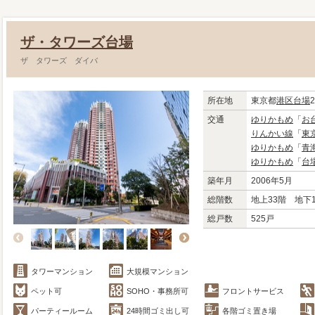
ザ・タワーズ台場
ザ タワーズ ダイバ
所在地
東京都
港区
台場
2
交通
ゆりかもめ
「
お
りんかい線
「
東
ゆりかもめ
「
青
ゆりかもめ
「
台
築年月
2006年5月
総階数
地上33階 地下
総戸数
525戸
タワーマンション
大規模マンション
ペット可
SOHO・事務所可
フロントサービス
パーティールーム
24時間ゴミ出し可
各階ゴミ置き場