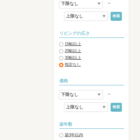
～
検索
リビングの広さ
15帖以上
20帖以上
30帖以上
指定なし
価格
～
検索
築年数
築3年以内