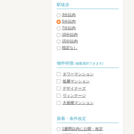
駅徒歩
3分以内
5分以内
7分以内
10分以内
15分以内
指定なし
物件特徴
(複数選択できます)
タワーマンション
低層マンション
デザイナーズ
ヴィンテージ
大規模マンション
新着・条件改定
1週間以内に公開・改定