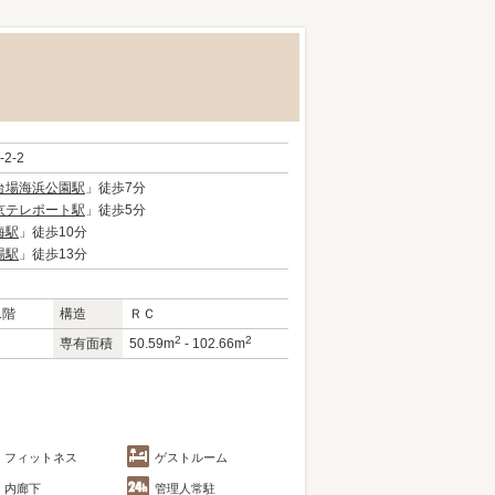
-2-2
台場海浜公園駅
」徒歩7分
京テレポート駅
」徒歩5分
海駅
」徒歩10分
場駅
」徒歩13分
1階
構造
ＲＣ
2
2
専有面積
50.59m
- 102.66m
フィットネス
ゲストルーム
内廊下
管理人常駐