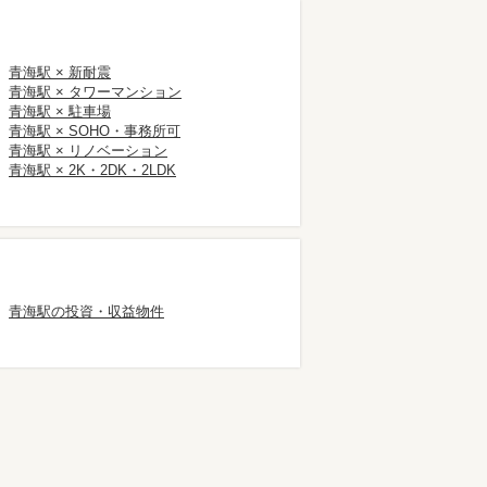
青海駅 × 新耐震
青海駅 × タワーマンション
青海駅 × 駐車場
青海駅 × SOHO・事務所可
青海駅 × リノベーション
青海駅 × 2K・2DK・2LDK
青海駅の投資・収益物件