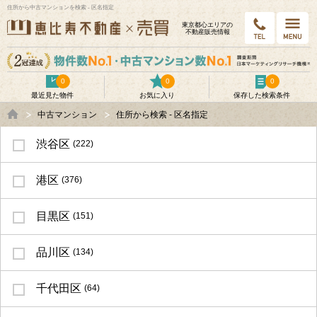
住所から中古マンションを検索 - 区名指定
東京都⼼エリアの
不動産販売情報
0
0
0
最近見た物件
お気に入り
保存した検索条件
中古マンション
住所から検索 - 区名指定
渋谷区
(222)
港区
(376)
目黒区
(151)
品川区
(134)
千代田区
(64)