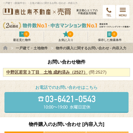
一戸建て（新築/中古）・土地 の購入に関するお問い合わせ - 内容入力
東京都⼼エリアの
不動産販売情報
0
0
0
最近見た物件
お気に入り
保存した検索条件
一戸建て・土地物件
物件の購入に関するお問い合わせ - 内容入力
お問い合わせ物件
中野区若宮３丁目 土地 成約済み（2527）
(問:2527)
お電話でのお問い合わせはこちら
物件購入のお問い合わせ [内容入力]