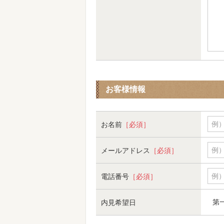
お客様情報
例
お名前
［必須］
例）
メールアドレス
［必須］
例）
電話番号
［必須］
第
内見希望日