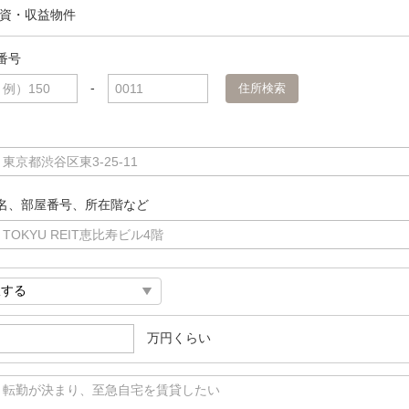
資・収益物件
番号
-
住所検索
例）150
0011
東京都渋谷区東3-25-11
名、部屋番号、所在階など
TOKYU REIT恵比寿ビル4階
万円くらい
）転勤が決まり、至急自宅を賃貸したい