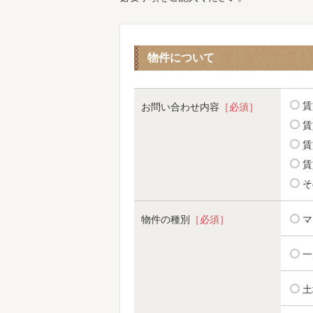
物件について
賃
お問い合わせ内容
［必須］
賃
賃
賃
そ
物件の種別
［必須］
マ
一
土