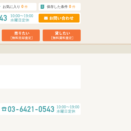
0
0
お気に入り
保存した条件
件
件