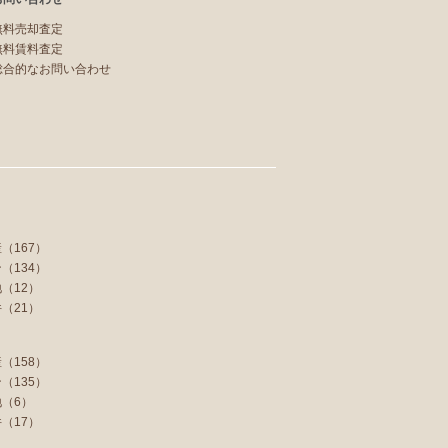
無料売却査定
無料賃料査定
総合的なお問い合わせ
（167）
（134）
（12）
（21）
（158）
（135）
（6）
（17）