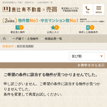
堀切菖蒲園駅の一戸建て（新築/中古）・土地売買物件一覧
東京都⼼エリアの
不動産販売情報
0
0
0
最近見た物件
お気に入り
保存した検索条件
一戸建て・土地物件
検索結果一覧
検索条件
：堀切菖蒲園駅
0 件中 0
件を表示
ご希望の条件に該当する物件が見つかりませんでした。
申し訳ございません。ご希望の条件に該当する物件が見つか
りませんでした。
条件を変更して再度お試しください。