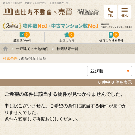
西新宿五丁目駅の一戸建て（新築/中古）・土地売買物件一覧
東京都⼼エリアの
不動産販売情報
0
0
0
最近見た物件
お気に入り
保存した検索条件
一戸建て・土地物件
検索結果一覧
検索条件
：西新宿五丁目駅
0 件中 0
件を表示
ご希望の条件に該当する物件が見つかりませんでした。
申し訳ございません。ご希望の条件に該当する物件が見つか
りませんでした。
条件を変更して再度お試しください。