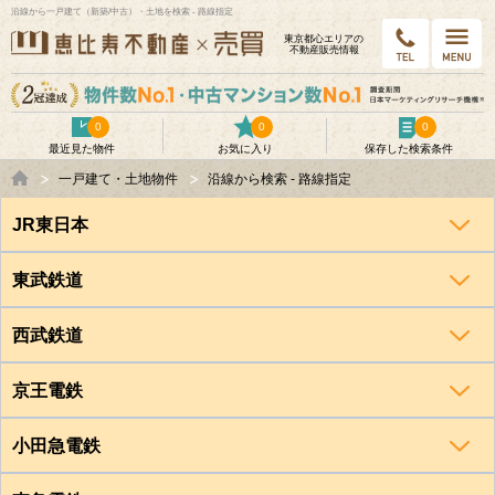
沿線から一戸建て（新築/中古）・土地を検索 - 路線指定
東京都⼼エリアの
不動産販売情報
0
0
0
最近見た物件
お気に入り
保存した検索条件
一戸建て・土地物件
沿線から検索 - 路線指定
JR東日本
東武鉄道
西武鉄道
京王電鉄
小田急電鉄