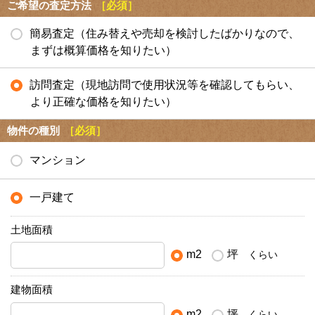
ご希望の査定方法
［必須］
簡易査定（住み替えや売却を検討したばかりなので、
まずは概算価格を知りたい）
訪問査定（現地訪問で使用状況等を確認してもらい、
より正確な価格を知りたい）
物件の種別
［必須］
マンション
一戸建て
土地面積
m2
坪
くらい
建物面積
m2
坪
くらい