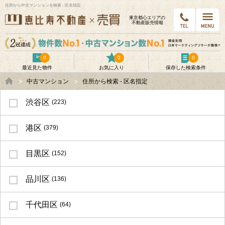
住所から中古マンションを検索 - 区名指定
東京都⼼エリアの
不動産販売情報
0
0
0
最近見た物件
お気に入り
保存した検索条件
中古マンション
住所から検索 - 区名指定
渋谷区
(223)
港区
(379)
目黒区
(152)
品川区
(136)
千代田区
(64)