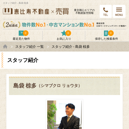
スタッフ紹介 - 島袋 椋多
東京都⼼エリアの
不動産販売情報
0
0
0
最近見た物件
お気に入り
保存した検索条件
スタッフ紹介 一覧
スタッフ紹介 - 島袋 椋多
スタッフ紹介
島袋 椋多
（シマブクロ リョウタ）