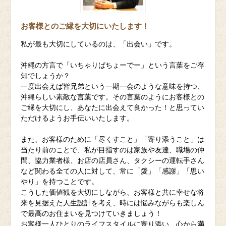
お客様とのご縁を大切にいたします！
私が最も大切にしているのは、「出会い」です。
沖縄の方言で「いちゃりばちょーでー」という言葉をご存
知でしょうか？
一度出会えば皆兄弟という一期一会のような意味を持つ、
沖縄らしい素敵な言葉です。その言葉のようにお客様との
ご縁を大切にし、あなたに出会えて良かった！と思ってい
ただけるようお手伝いいたします。
また、お客様のために「尽くすこと」「寄り添うこと」は
当たり前のことで、私が目指すのは家族や友達、職場の仲
間、協力業者様、お店の店員さん、タクシーの運転手さん
など関わる全ての人に対して、常に「愛」「感謝」「思い
やり」を持つことです。
こうした価値観を大切にしながら、お客様と共に幸せな将
来を見据えた人生設計を考え、時には悩みながらも楽しん
で最高のお住まいを見つけていきましょう！
お客様一人ひとりのライフスタイルに寄り添い、心から満