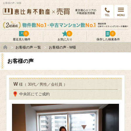
お客様の声 - W様
東京都⼼エリアの
不動産販売情報
0
0
0
最近見た物件
お気に入り
保存した検索条件
お客様の声 一覧
お客様の声 - W様
お客様の声
W
様（ 30代／男性／会社員 ）
中央区にてご成約