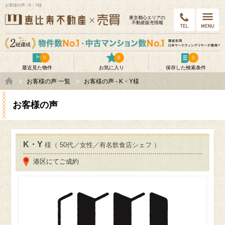
お客様の声 - K・Y様
東京都⼼エリアの
不動産販売情報
0
0
0
最近見た物件
お気に入り
保存した検索条件
お客様の声 一覧
お客様の声 - K・Y様
お客様の声
K・Y
様（ 50代／女性／有名飲食店シェフ ）
港区にてご成約