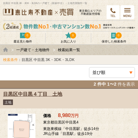
目黒区 中目黒 3K・3DK・3LDKの一戸建て（新築/中古）・土地売買物件一覧
東京都⼼エリアの
不動産販売情報
0
0
0
最近見た物件
お気に入り
保存した検索条件
一戸建て・土地物件
検索結果一覧
検索条件
：目黒区 中目黒 3K・3DK・3LDK
2 件中 1〜2
件を表示
目黒区中目黒４丁目 土地
土地
8,980
価格
万
円
東京都目黒区中目黒4
東急東横線「中目黒駅」徒歩14分
JR山手線「目黒駅」徒歩19分