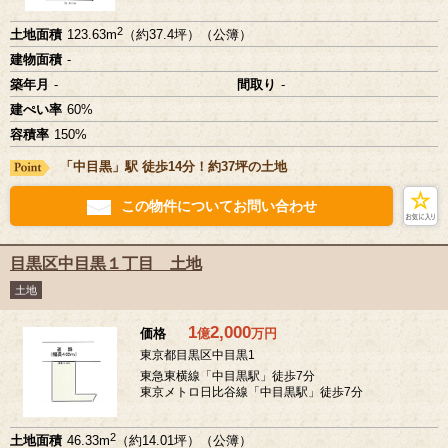
2
土地面積
123.63m
（約37.4坪）（公簿）
建物面積
-
築年月
-
間取り
-
建ぺい率
60%
容積率
150%
「中目黒」駅 徒歩14分！約37坪の土地
この物件についてお問い合わせ
目黒区中目黒１丁目 土地
土地
1
2,000
価格
億
万
円
東京都目黒区中目黒1
東急東横線「中目黒駅」徒歩7分
東京メトロ日比谷線「中目黒駅」徒歩7分
2
土地面積
46.33m
（約14.01坪）（公簿）