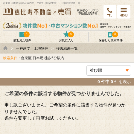
台東区 日本堤 徒歩5分以内の一戸建て（新築/中古）・土地売買物件一覧
東京都⼼エリアの
不動産販売情報
0
0
0
最近見た物件
お気に入り
保存した検索条件
一戸建て・土地物件
検索結果一覧
検索条件
：台東区 日本堤 徒歩5分以内
0 件中 0
件を表示
ご希望の条件に該当する物件が見つかりませんでした。
申し訳ございません。ご希望の条件に該当する物件が見つか
りませんでした。
条件を変更して再度お試しください。