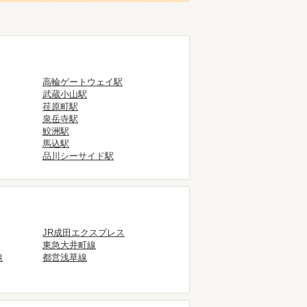
高輪ゲートウェイ駅
武蔵小山駅
荏原町駅
泉岳寺駅
鮫洲駅
馬込駅
品川シーサイド駅
JR成田エクスプレス
東急大井町線
線
都営浅草線