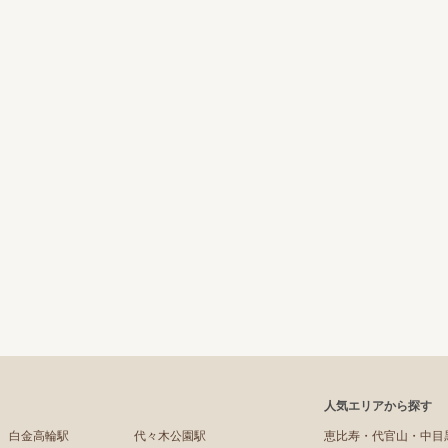
人気エリアから探す
白金高輪駅
代々木公園駅
恵比寿・代官山・中目