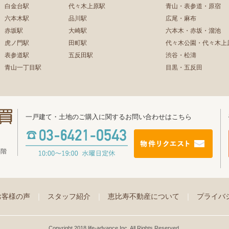
白金台駅
代々木上原駅
青山・表参道・原宿
六本木駅
品川駅
広尾・麻布
赤坂駅
大崎駅
六本木・赤坂・溜池
虎ノ門駅
田町駅
代々木公園・代々木上
表参道駅
五反田駅
渋谷・松濤
青山一丁目駅
目黒・五反田
一戸建て・土地のご購入に関するお問い合わせはこちら
4階
お客様の声
｜
スタッフ紹介
｜
恵比寿不動産について
｜
プライバ
Copyright 2018 life-advance Inc. All Rights Reserved.