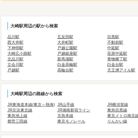
大崎駅周辺の駅から検索
品川駅
五反田駅
目黒駅
西大井駅
大井町駅
不動前駅
下神明駅
戸越公園駅
中延駅
大崎広小路駅
戸越銀座駅
荏原中延駅
北品川駅
新馬場駅
青物横丁駅
立会川駅
白金高輪駅
白金台駅
戸越駅
高輪台駅
天王洲アイル駅
大崎駅周辺の路線から検索
JR東海道本線(東京～熱海)
JR山手線
JR横須賀線
JR京浜東北線
JR湘南新宿ライン
東急目黒線
東急池上線
京急本線
東京メトロ南北
都営三田線
東京モノレール
りんかい線