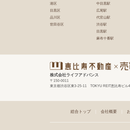
港区
中目黒駅
目黒区
広尾駅
品川区
代官山駅
世田谷区
渋谷駅
目黒駅
麻布十番駅
株式会社ライフアドバンス
〒150-0011
東京都渋谷区東3-25-11 TOKYU REIT恵比寿ビル
総合トップ
｜
会社概要
｜